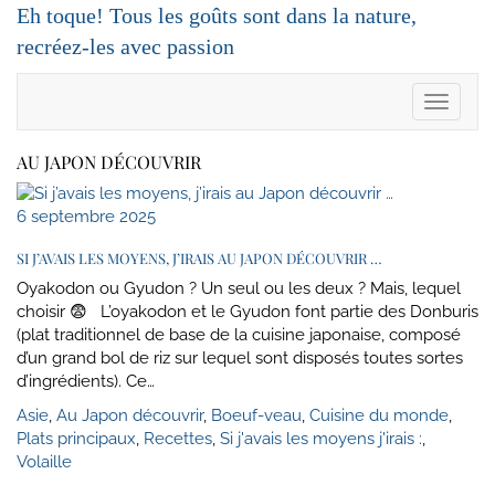
Skip
Eh toque! Tous les goûts sont dans la nature,
to
recréez-les avec passion
content
Toggle
Navigat
AU JAPON DÉCOUVRIR
6 septembre 2025
SI J’AVAIS LES MOYENS, J’IRAIS AU JAPON DÉCOUVRIR …
Oyakodon ou Gyudon ? Un seul ou les deux ? Mais, lequel
choisir 😨 L’oyakodon et le Gyudon font partie des Donburis
(plat traditionnel de base de la cuisine japonaise, composé
d’un grand bol de riz sur lequel sont disposés toutes sortes
d’ingrédients). Ce…
Asie
,
Au Japon découvrir
,
Boeuf-veau
,
Cuisine du monde
,
Plats principaux
,
Recettes
,
Si j'avais les moyens j'irais :
,
Volaille