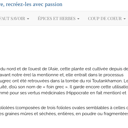
re, recréez-les avec passion
 FAUT SAVOIR
ÉPICES ET HERBES
COUP DE COEUR
du nord et de l’ouest de l’Asie, cette plante est cultivée depuis d
avant notre ère) la mentionne et, elle entrait dans le processus
rec ont été retrouvées dans la tombe du roi Toutankhamon. L
ité, d’où son nom de « foin grec ». Il garde encore cette utilisati
ommé pour ses vertus médicinales (Hippocrate en fait mention) et
foliolées (composées de trois folioles ovales semblables à celles 
se les graines mûres et séchées, entières, en poudre ou fragmentée