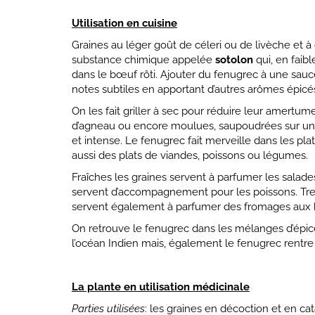
Utilisation en cuisine
Graines au léger goût de céleri ou de livèche et 
substance chimique appelée
sotolon
qui, en faib
dans le bœuf rôti. Ajouter du fenugrec à une sauc
notes subtiles en apportant d’autres arômes épicés 
On les fait griller à sec pour réduire leur amertum
d’agneau ou encore moulues, saupoudrées sur un p
et intense. Le fenugrec fait merveille dans les pla
aussi des plats de viandes, poissons ou légumes.
Fraîches les graines servent à parfumer les salad
servent d’accompagnement pour les poissons. Tremp
servent également à parfumer des fromages aux 
On retrouve le fenugrec dans les mélanges d’ép
l’océan Indien mais, également le fenugrec rentr
La plante en utilisation médicinale
Parties utilisées
: les graines en décoction et en cat