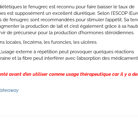
tiques le fenugrec est reconnu pour faire baisser le taux de
ines est supposément un excellent diurétique. Selon l’ESCOP (Eu
es de fenugrec sont recommandées pour stimuler l’appétit. Sa te
menter la production de lait et c’est également grâce à sa haut
vir de précurseur pour la production d’hormones stéroïdiennes.
 locales, l’eczéma, les furoncles, les ulcères.
’usage externe à répétition peut provoquer quelques réactions
raine et la fibre peut interférer avec l’absorption des médicamen
 santé avant d’en utiliser comme usage thérapeutique car il y a de
:Takeaway