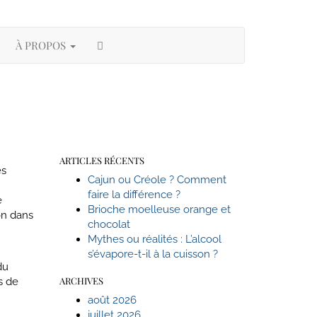
SEARCH
À PROPOS
HERE
ARTICLES RÉCENTS
es
Cajun ou Créole ? Comment
faire la différence ?
e
Brioche moelleuse orange et
on dans
chocolat
Mythes ou réalités : L’alcool
s’évapore-t-il à la cuisson ?
du
ARCHIVES
s de
août 2026
juillet 2026