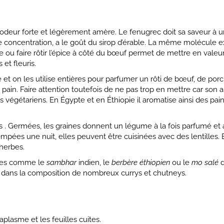
à odeur forte et légèrement amère. Le fenugrec doit sa saveur à 
le concentration, a le goût du sirop d’érable. La même molécule e
e ou faire rôtir l’épice à côté du bœuf permet de mettre en valeu
et fleuris.
e et on les utilise entières pour parfumer un rôti de bœuf, de por
ain. Faire attention toutefois de ne pas trop en mettre car son
ts végétariens. En Égypte et en Éthiopie il aromatise ainsi des pai
es . Germées, les graines donnent un légume à la fois parfumé et
ées une nuit, elles peuvent être cuisinées avec des lentilles. E
herbes.
ices comme le
sambhar
indien, le
berbère éthiopien
ou le
mo salé
d
e dans la composition de nombreux currys et chutneys.
aplasme et les feuilles cuites.