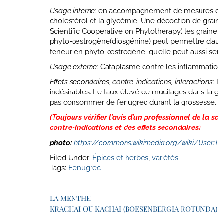
Usage interne:
en accompagnement de mesures diété
cholestérol et la glycémie. Une décoction de gra
Scientific Cooperative on Phytotherapy) les grain
phyto-œstrogène(diosgénine) peut permettre d’aug
teneur en phyto-œstrogène qu’elle peut aussi ser
Usage externe:
Cataplasme contre les inflammations
Effets secondaires, contre-indications, interactions:
L
indésirables. Le taux élevé de mucilages dans la g
pas consommer de fenugrec durant la grossesse.
(Toujours vérifier l’avis d’un professionnel de la
contre-indications et des effets secondaires)
photo:
https://commons.wikimedia.org/wiki/User
Filed Under:
Épices et herbes
,
variétés
Tags:
Fenugrec
LA MENTHE
KRACHAI OU KACHAI (BOESENBERGIA ROTUNDA)