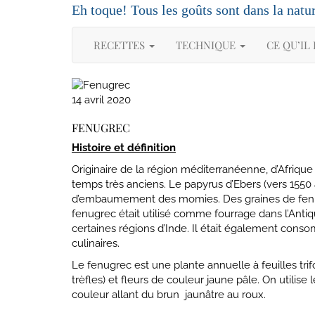
Skip
Eh toque! Tous les goûts sont dans la natu
to
content
RECETTES
TECHNIQUE
CE QU’IL
14 avril 2020
FENUGREC
Histoire et définition
Originaire de la région méditerranéenne, d’Afrique 
temps très anciens. Le papyrus d’Ebers (vers 1550 
d’embaumement des momies. Des graines de fenug
fenugrec était utilisé comme fourrage dans l’Antiqu
certaines régions d’Inde. Il était également cons
culinaires.
Le fenugrec est une plante annuelle à feuilles tri
trèfles) et fleurs de couleur jaune pâle. On utili
couleur allant du brun jaunâtre au roux.