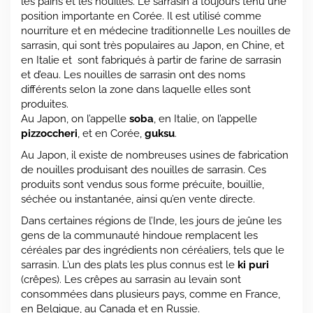
les pains et les nouilles. Le sarrasin a toujours tenu une
position importante en Corée. Il est utilisé comme
nourriture et en médecine traditionnelle Les nouilles de
sarrasin, qui sont très populaires au Japon, en Chine, et
en Italie et sont fabriqués à partir de farine de sarrasin
et d’eau. Les nouilles de sarrasin ont des noms
différents selon la zone dans laquelle elles sont
produites.
Au Japon, on l’appelle
soba
, en Italie, on l’appelle
pizzoccheri
, et en Corée,
guksu
.
Au Japon, il existe de nombreuses usines de fabrication
de nouilles produisant des nouilles de sarrasin. Ces
produits sont vendus sous forme précuite, bouillie,
séchée ou instantanée, ainsi qu’en vente directe.
Dans certaines régions de l’Inde, les jours de jeûne les
gens de la communauté hindoue remplacent les
céréales par des ingrédients non céréaliers, tels que le
sarrasin. L’un des plats les plus connus est le
ki puri
(crêpes). Les crêpes au sarrasin au levain sont
consommées dans plusieurs pays, comme en France,
en Belgique, au Canada et en Russie.