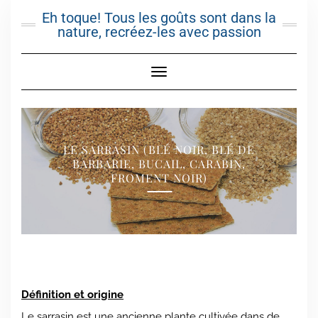
Skip
Eh toque! Tous les goûts sont dans la
to
nature, recréez-les avec passion
content
Toggle Navigation
LE SARRASIN (BLÉ NOIR, BLÉ DE
BARBARIE, BUCAIL, CARABIN,
FROMENT NOIR)
Définition et origine
Le sarrasin est une ancienne plante cultivée dans de