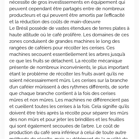
nécessite de gros investissements en équipement qui
peuvent cependant être partagés entre de nombreux
producteurs et qui peuvent être amortis par l’efficacité
et la réduction des coûts de main-d’œuvre
Le Brésil possède de vastes étendues de terres plates à
haute altitude où le café prolifère. Les domaines de ces
zones conduisent de grandes machines le long des
rangées de caféiers pour récolter les cerises. Ces
machines secouent essentiellement les arbres jusqu’à
ce que les fruits se détachent. La récolte mécanique
présente de nombreux inconvénients, le plus important
étant le problème de récolter les fruits avant qu’ils ne
soient nécessairement mûrs. Les cerises sur la branche
d’un caféier mûrissent à des rythmes différents, de sorte
que chaque branche contient à la fois des cerises
mûres et non mûres. Les machines ne différencient pas
et cueillent toutes les cerises à la fois. Cela signifie qu’ils
doivent être triés après la récolte pour séparer les mûrs
des non mûrs et pour jeter les brindilles et les feuilles
qui sont également secouées de l’arbre. Le coût de
production du café sera inférieur à celui de toute autre
méthode de récolte, mais au détriment de la qualité de