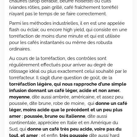
chauffés (sirop d’érable, beurre noisette) ou cuits
(viandes rôties, pain grillé, café fraîchement torréfié)
n’ayant pas le temps de se faire correctement.
Parmi les méthodes industrielles, il en est une appelée
flash ou éclair, ou encore high yield, qui consiste en une
torréfaction de moins d’une minute et qui est utilisée
pour les cafés instantanés ou même des robusta
ordinaires.
Au cours de la torréfaction, des contrôles sont
régulièrement effectués pour arriver au degré de
rôtissage idéal ou plus exactement celui souhaité par le
torréfacteur. Il s’agit d’une question de goût, de la
torréfaction légère, qui nous rapproche d’une simple
infusion donnant un café léger, acide et non amer.
moyenne
, dite aussi ambrée, américaine, et assez peu
poussée, dite brune, robe de moine, qui
donne un café
léger, moins acide que le précédent et un peu plus
amer
;
poussée, brune ou italienne
, dite aussi
continentale, appréciée en Italie et en Amérique du
Sud, qui
donne un café très peu acide, voire pas du
tout, et amer
; et enfin,
très poussée
dite aussi hard