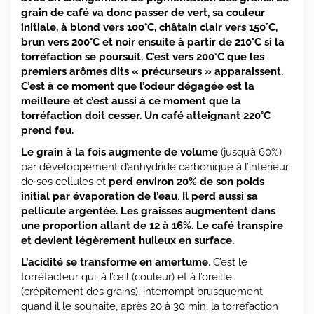
grain de café va donc passer de vert, sa couleur
initiale, à blond vers 100°C, châtain clair vers 150°C,
brun vers 200°C et noir ensuite à partir de 210°C si la
torréfaction se poursuit. C’est vers 200°C que les
premiers arômes dits « précurseurs » apparaissent.
C’est à ce moment que l’odeur dégagée est la
meilleure et c’est aussi à ce moment que la
torréfaction doit cesser. Un café atteignant 220°C
prend feu.
Le grain à la fois augmente de volume
(jusqu’à 60%)
par développement d’anhydride carbonique à l’intérieur
de ses cellules et
perd environ 20% de son poids
initial par évaporation de l’eau
.
Il perd aussi sa
pellicule argentée. Les graisses augmentent dans
une proportion allant de 12 à 16%. Le café transpire
et devient légèrement huileux en surface.
L’acidité se transforme en amertume
. C’est le
torréfacteur qui, à l’œil (couleur) et à l’oreille
(crépitement des grains), interrompt brusquement
quand il le souhaite, après 20 à 30 min, la torréfaction