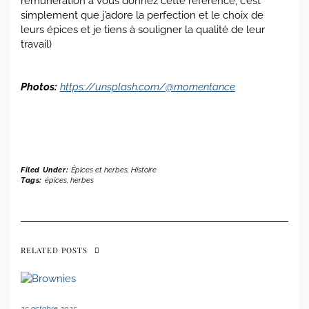
rémunération à vous donnez cette référence, c’est
simplement que j’adore la perfection et le choix de
leurs épices et je tiens à souligner la qualité de leur
travail)
Photos:
https://unsplash.com/@momentance
Filed Under:
Épices et herbes
,
Histoire
Tags:
épices
,
herbes
RELATED POSTS
25 octobre 2025