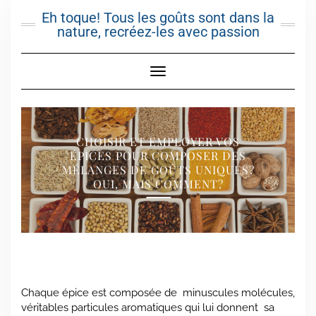
Skip
Eh toque! Tous les goûts sont dans la
to
nature, recréez-les avec passion
content
Toggle Navigation
CHOISIR ET EMPLOYER VOS
ÉPICES POUR COMPOSER DES
MÉLANGES DE GOÛTS UNIQUES?
OUI, MAIS COMMENT?
Chaque épice est composée de minuscules molécules,
véritables particules aromatiques qui lui donnent sa