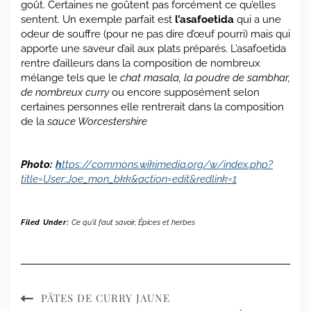
goût. Certaines ne goûtent pas forcément ce qu’elles
sentent. Un exemple parfait est
l’asafoetida
qui a une
odeur de souffre (pour ne pas dire d’œuf pourri) mais qui
apporte une saveur d’ail aux plats préparés. L’asafoetida
rentre d’ailleurs dans la composition de nombreux
mélange tels que le
chat masala, la poudre de sambhar,
de nombreux curry
ou encore supposément selon
certaines personnes elle rentrerait dans la composition
de la
sauce Worcestershire
Photo:
h
ttps://commons.wikimedia.org/w/index.php?
title=User:Joe_mon_bkk&action=edit&redlink=1
Filed Under:
Ce qu'il faut savoir
,
Épices et herbes
PÂTES DE CURRY JAUNE