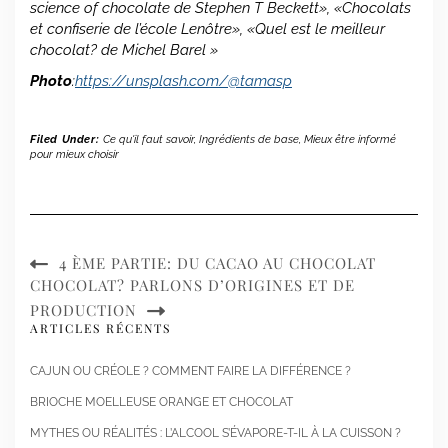
science of chocolate de Stephen T Beckett», «Chocolats
et confiserie de l’école
Lenôtre», «Quel est le meilleur
chocolat? de Michel Barel »
Photo
:
https://unsplash.com/@tamasp
Filed Under:
Ce qu'il faut savoir
,
Ingrédients de base
,
Mieux être informé
pour mieux choisir
4 ÈME PARTIE: DU CACAO AU CHOCOLAT
CHOCOLAT? PARLONS D’ORIGINES ET DE
PRODUCTION
ARTICLES RÉCENTS
CAJUN OU CRÉOLE ? COMMENT FAIRE LA DIFFÉRENCE ?
BRIOCHE MOELLEUSE ORANGE ET CHOCOLAT
MYTHES OU RÉALITÉS : L’ALCOOL S’ÉVAPORE-T-IL À LA CUISSON ?