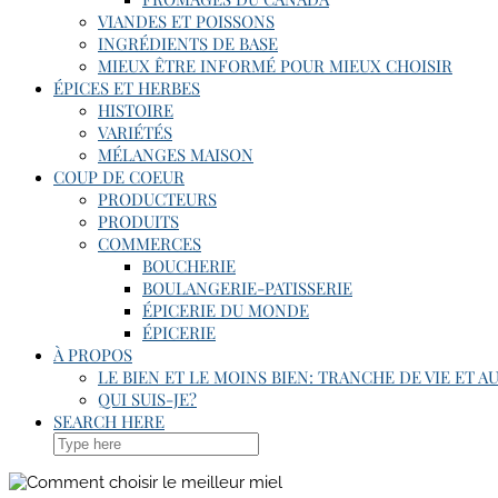
VIANDES ET POISSONS
INGRÉDIENTS DE BASE
MIEUX ÊTRE INFORMÉ POUR MIEUX CHOISIR
ÉPICES ET HERBES
HISTOIRE
VARIÉTÉS
MÉLANGES MAISON
COUP DE COEUR
PRODUCTEURS
PRODUITS
COMMERCES
BOUCHERIE
BOULANGERIE-PATISSERIE
ÉPICERIE DU MONDE
ÉPICERIE
À PROPOS
LE BIEN ET LE MOINS BIEN: TRANCHE DE VIE ET A
QUI SUIS-JE?
SEARCH HERE