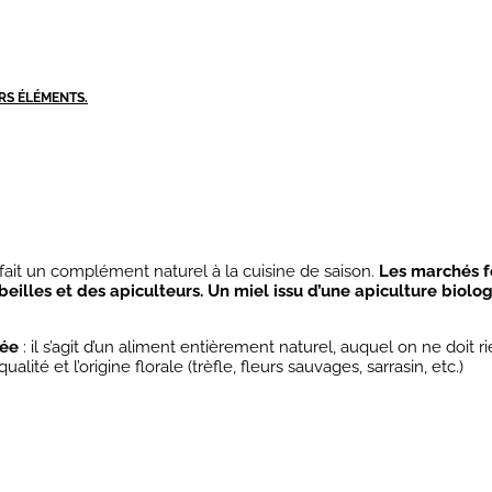
RS ÉLÉMENTS.
 fait un complément naturel à la cuisine de saison.
Les marchés f
eilles et des apiculteurs.
Un miel issu d’une apiculture biolo
tée
: il s’agit d’un aliment entièrement naturel, auquel on ne doit r
lité et l’origine florale (trèfle, fleurs sauvages, sarrasin, etc.)