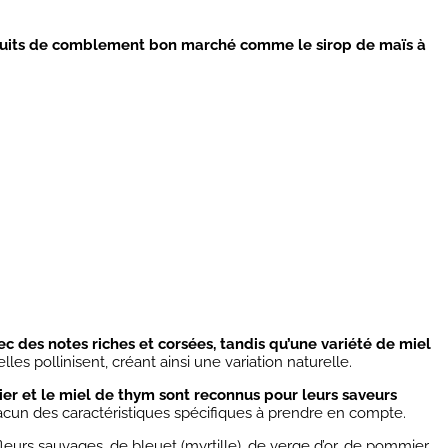
roduits de comblement bon marché comme le sirop de maïs à
:
c des notes riches et corsées, tandis qu’une variété de miel
les pollinisent, créant ainsi une variation naturelle.
ier et le miel de thym sont reconnus pour leurs saveurs
hacun des caractéristiques spécifiques à prendre en compte.
 fleurs sauvages, de bleuet (myrtille), de verge d’or, de pommier