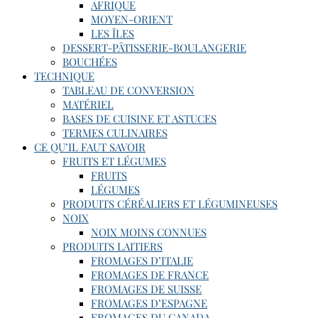
AFRIQUE
MOYEN-ORIENT
LES ÎLES
DESSERT-PÂTISSERIE-BOULANGERIE
BOUCHÉES
TECHNIQUE
TABLEAU DE CONVERSION
MATÉRIEL
BASES DE CUISINE ET ASTUCES
TERMES CULINAIRES
CE QU’IL FAUT SAVOIR
FRUITS ET LÉGUMES
FRUITS
LÉGUMES
PRODUITS CÉRÉALIERS ET LÉGUMINEUSES
NOIX
NOIX MOINS CONNUES
PRODUITS LAITIERS
FROMAGES D’ITALIE
FROMAGES DE FRANCE
FROMAGES DE SUISSE
FROMAGES D’ESPAGNE
FROMAGES DU CANADA