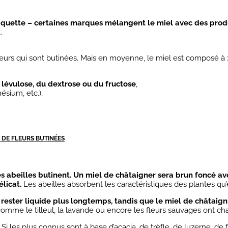
l’étiquette – certaines marques mélangent le miel avec des p
.
fleurs qui sont butinées. Mais en moyenne, le miel est composé à 
 lévulose, du dextrose ou du fructose
,
sium, etc.),
S DE FLEURS BUTINÉES
s abeilles butinent.
Un miel de châtaigner sera brun foncé ave
élicat.
Les abeilles absorbent les caractéristiques des plantes qu’el
 rester liquide plus longtemps, tandis que le miel de châtaign
comme le tilleul, la lavande ou encore les fleurs sauvages ont c
Si les plus connus sont à base d’acacia, de trèfle, de luzerne, de