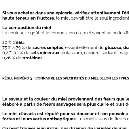
Si vous achetez dans une épicerie, vérifiez attentivement 
haute teneur en fructose
. le miel devrait être le seul ingrédient
La composition du miel
La couleur, le goût et la composition du miel varient selon les 
20 % d’
eau,
75 % à 79 % de
sucres simples
, essentiellement du
glucose, du
0,2 % à 1 % de
sels minéraux
(potassium, calcium, sodium, magné
0,26 % de
protéines
.
RÈGLE NUMÉRO 3 : CONNAITRE LES SPÉCIFICITÉS DU MIEL SELON LES TYPE
La saveur et la couleur du miel proviennent des fleurs que le
élaboré à partir de fleurs sauvages sera plus claire et plus d
Le miel d’acacia est réputé pour sa douceur et son pouvoir à
fortes et leurs vertus antiseptiques.
Les miels issus de fleurs 
On peut trouver aujourd’hui des dizaines de variétés de miel.