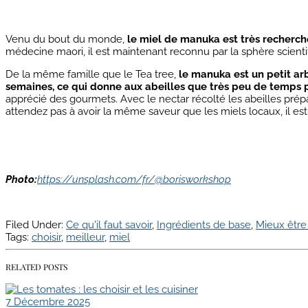
Venu du bout du monde,
le miel de manuka est très recherché
médecine maori, il est maintenant reconnu par la sphère scient
De la même famille que le Tea tree,
le manuka est un petit ar
semaines, ce qui donne aux abeilles que très peu de temps pou
apprécié des gourmets. Avec le nectar récolté les abeilles prép
attendez pas à avoir la même saveur que les miels locaux, il est
Photo:
https://unsplash.com/fr/@borisworkshop
Filed Under:
Ce qu'il faut savoir
,
Ingrédients de base
,
Mieux être
Tags:
choisir
,
meilleur
,
miel
RELATED POSTS
7 Décembre 2025