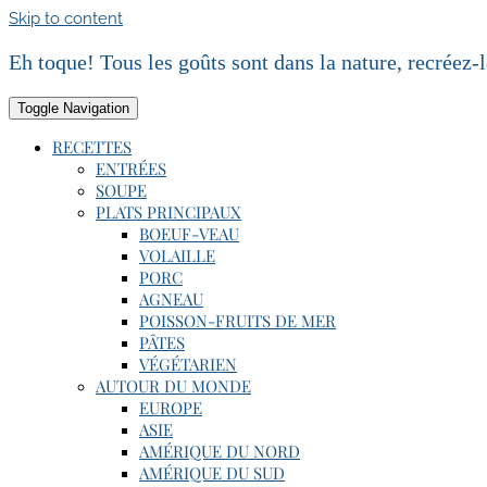
Skip to content
Eh toque! Tous les goûts sont dans la nature, recréez-
Toggle Navigation
RECETTES
ENTRÉES
SOUPE
PLATS PRINCIPAUX
BOEUF-VEAU
VOLAILLE
PORC
AGNEAU
POISSON-FRUITS DE MER
PÂTES
VÉGÉTARIEN
AUTOUR DU MONDE
EUROPE
ASIE
AMÉRIQUE DU NORD
AMÉRIQUE DU SUD