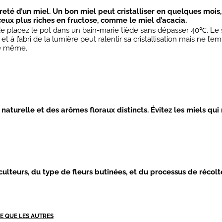
té d’un miel. Un bon miel peut cristalliser en quelques mois, c
 ceux plus riches en fructose, comme le miel d’acacia.
fit de placez le pot dans un bain-marie tiède sans dépasser 40℃. Le
à l’abri de la lumière peut ralentir sa cristallisation mais ne l’e
le même.
 naturelle et des arômes floraux distincts.
Évitez les miels qui 
lteurs, du type de fleurs butinées, et du processus de récolte
SE QUE LES AUTRES