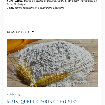
Filed Under:
Bases de cuisine et astuces
,
Ce qu'il faut savoir
,
Ingrédients de
base
,
Technique
Tags:
farine
,
fonctions en boulangerie pâtisserie
RELATED POSTS
11 juin 2023
MAIS, QUELLE FARINE CHOISIR?