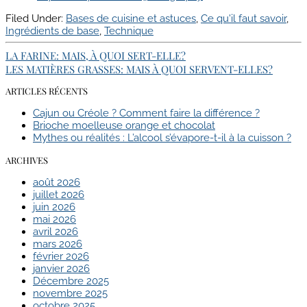
Filed Under:
Bases de cuisine et astuces
,
Ce qu'il faut savoir
,
Ingrédients de base
,
Technique
LA FARINE: MAIS, À QUOI SERT-ELLE?
LES MATIÈRES GRASSES: MAIS À QUOI SERVENT-ELLES?
ARTICLES RÉCENTS
Cajun ou Créole ? Comment faire la différence ?
Brioche moelleuse orange et chocolat
Mythes ou réalités : L’alcool s’évapore-t-il à la cuisson ?
ARCHIVES
août 2026
juillet 2026
juin 2026
mai 2026
avril 2026
mars 2026
février 2026
janvier 2026
Décembre 2025
novembre 2025
octobre 2025