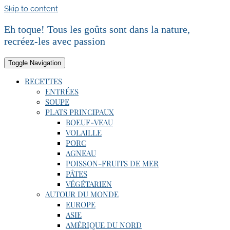
Skip to content
Eh toque! Tous les goûts sont dans la nature,
recréez-les avec passion
Toggle Navigation
RECETTES
ENTRÉES
SOUPE
PLATS PRINCIPAUX
BOEUF-VEAU
VOLAILLE
PORC
AGNEAU
POISSON-FRUITS DE MER
PÂTES
VÉGÉTARIEN
AUTOUR DU MONDE
EUROPE
ASIE
AMÉRIQUE DU NORD