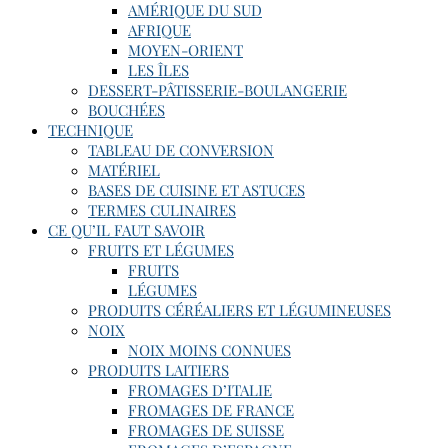
AMÉRIQUE DU SUD
AFRIQUE
MOYEN-ORIENT
LES ÎLES
DESSERT-PÂTISSERIE-BOULANGERIE
BOUCHÉES
TECHNIQUE
TABLEAU DE CONVERSION
MATÉRIEL
BASES DE CUISINE ET ASTUCES
TERMES CULINAIRES
CE QU’IL FAUT SAVOIR
FRUITS ET LÉGUMES
FRUITS
LÉGUMES
PRODUITS CÉRÉALIERS ET LÉGUMINEUSES
NOIX
NOIX MOINS CONNUES
PRODUITS LAITIERS
FROMAGES D’ITALIE
FROMAGES DE FRANCE
FROMAGES DE SUISSE