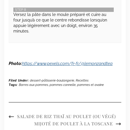
STEP 8
Versez la pâte dans le moule préparé et cuire au
four jusqu’à ce que le centre rebondisse lorsqu’on
appuie légèrement avec un doigt, environ 35
minutes.
Photo:
https://www.pexels.com/fr-fr/@lemonzandtea
Filed Under:
dessert-pâtisserie-boulangerie
,
Recettes
Tags:
Barres aux pommes
,
pommes cannelle
,
pommes et avoine
SALADE DE RIZ THAÏ AU POULET (OU VÉGÉ)
MIJOTÉ DE POULET À LA TOSCANE