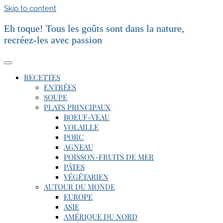
Skip to content
Eh toque! Tous les goûts sont dans la nature,
recréez-les avec passion
Toggle Navigation
RECETTES
ENTRÉES
SOUPE
PLATS PRINCIPAUX
BOEUF-VEAU
VOLAILLE
PORC
AGNEAU
POISSON-FRUITS DE MER
PÂTES
VÉGÉTARIEN
AUTOUR DU MONDE
EUROPE
ASIE
AMÉRIQUE DU NORD