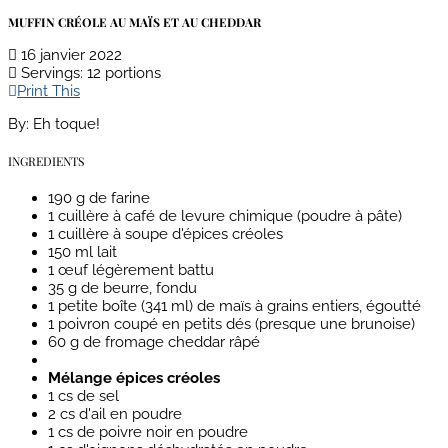
MUFFIN CRÉOLE AU MAÏS ET AU CHEDDAR
16 janvier 2022
Servings
: 12 portions
Print This
By:
Eh toque!
INGREDIENTS
190 g de farine
1 cuillère à café de levure chimique (poudre à pâte)
1 cuillère à soupe d'épices créoles
150 ml lait
1 œuf légèrement battu
35 g de beurre, fondu
1 petite boîte (341 ml) de maïs à grains entiers, égoutté
1 poivron coupé en petits dés (presque une brunoise)
60 g de fromage cheddar râpé
Mélange épices créoles
1 cs de sel
2 cs d'ail en poudre
1 cs de poivre noir en poudre