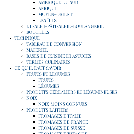
AMÉRIQUE DU SUD
AFRIQUE
MOYEN-ORIENT
LES ÎLES
DESSERT-PÂTISSERIE-BOULANGERIE
BOUCHÉES
TECHNIQUE
TABLEAU DE CONVERSION
MATÉRIEL
BASES DE CUISINE ET ASTUCES
TERMES CULINAIRES
CE QU’IL FAUT SAVOIR
FRUITS ET LÉGUMES
FRUITS
LÉGUMES
PRODUITS CÉRÉALIERS ET LÉGUMINEUSES
NOIX
NOIX MOINS CONNUES
PRODUITS LAITIERS
FROMAGES D’ITALIE
FROMAGES DE FRANCE
FROMAGES DE SUISSE
FROMAGES D’ESPAGNE