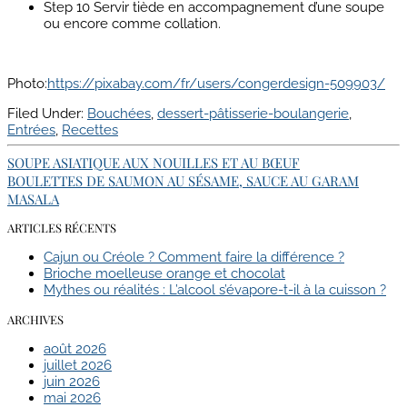
Step 10
Servir tiède en accompagnement d’une soupe
ou encore comme collation.
Photo:
https://pixabay.com/fr/users/congerdesign-509903/
Filed Under:
Bouchées
,
dessert-pâtisserie-boulangerie
,
Entrées
,
Recettes
SOUPE ASIATIQUE AUX NOUILLES ET AU BŒUF
BOULETTES DE SAUMON AU SÉSAME, SAUCE AU GARAM
MASALA
ARTICLES RÉCENTS
Cajun ou Créole ? Comment faire la différence ?
Brioche moelleuse orange et chocolat
Mythes ou réalités : L’alcool s’évapore-t-il à la cuisson ?
ARCHIVES
août 2026
juillet 2026
juin 2026
mai 2026