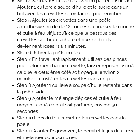
Step 4
Séchez les crevettes avec du papier absorbant.
Ajouter 1 cuillère à soupe d’huile et le sucre dans un
bol avec les crevettes et mélanger pour enrober.
Step 5
Ajouter les crevettes dans une poêle
antiadhésive froide de 12 pouces en une seule couche
et cuire à feu vif jusqu’à ce que le dessous des
crevettes soit brun tacheté et que les bords
deviennent roses, 3 à 4 minutes.
Step 6
Retirer la poêle du feu.
Step 7
En travaillant rapidement, utilisez des pinces
pour retourner chaque crevette, laisser reposer jusqu’à
ce que le deuxième côté soit opaque, environ 2
minutes. Transférer les crevettes dans un plat.
Step 8
Ajouter 1 cuillère à soupe d’huile restante dans
la poêle vide.
Step 9
Ajouter le mélange d’épices et cuire à feu
moyen jusqu’à ce qu’il soit parfumé, environ 30
secondes.
Step 10
Hors du feu, remettre les crevettes dans la
poêle.
Step 11
Ajouter l’oignon vert, le persil et le jus de citron
et mélanger pour combiner.