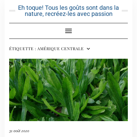
Skip
Eh toque! Tous les goûts sont dans la
to
nature, recréez-les avec passion
content
Toggle Navigation
ÉTIQUETTE :
AMÉRIQUE CENTRALE
31 août 2020