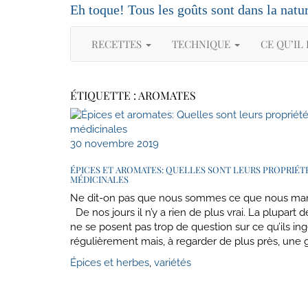
Skip
Eh toque! Tous les goûts sont dans la natu
to
content
RECETTES
TECHNIQUE
CE QU’IL
ÉTIQUETTE :
AROMATES
30 novembre 2019
ÉPICES ET AROMATES: QUELLES SONT LEURS PROPRIÉT
MÉDICINALES
Ne dit-on pas que nous sommes ce que nous m
De nos jours il n’y a rien de plus vrai. La plupart 
ne se posent pas trop de question sur ce qu’ils in
régulièrement mais, à regarder de plus près, une
Épices et herbes
,
variétés