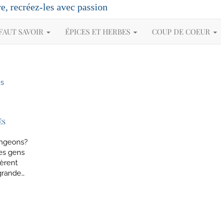
re, recréez-les avec passion
 FAUT SAVOIR
ÉPICES ET HERBES
COUP DE COEUR
ÉS
angeons?
des gens
gèrent
 grande…