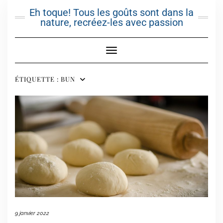
Skip
Eh toque! Tous les goûts sont dans la
to
nature, recréez-les avec passion
content
Toggle Navigation
ÉTIQUETTE :
BUN
9 janvier 2022