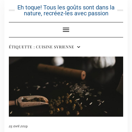
Skip
Eh toque! Tous les goûts sont dans la
to
nature, recréez-les avec passion
content
Toggle Navigation
ÉTIQUETTE :
CUISINE SYRIENNE
25 avril 2019