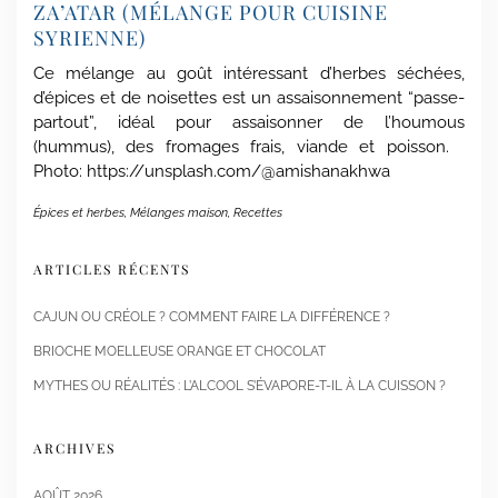
ZA’ATAR (MÉLANGE POUR CUISINE
SYRIENNE)
Ce mélange au goût intéressant d’herbes séchées,
d’épices et de noisettes est un assaisonnement “passe-
partout”, idéal pour assaisonner de l’houmous
(hummus), des fromages frais, viande et poisson.
Photo: https://unsplash.com/@amishanakhwa
Épices et herbes
,
Mélanges maison
,
Recettes
ARTICLES RÉCENTS
CAJUN OU CRÉOLE ? COMMENT FAIRE LA DIFFÉRENCE ?
BRIOCHE MOELLEUSE ORANGE ET CHOCOLAT
MYTHES OU RÉALITÉS : L’ALCOOL S’ÉVAPORE-T-IL À LA CUISSON ?
ARCHIVES
AOÛT 2026