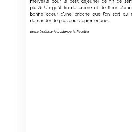
merveille pour le petit déjeuner de fin de se
plus!). Un goût fin de crème et de fleur d’oran
bonne odeur d’une brioche que l’on sort du f
demander de plus pour apprécier une…
dessert-pâtisserie-boulangerie
,
Recettes