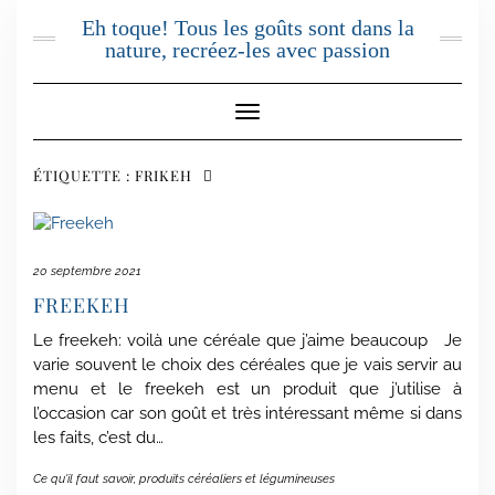
Skip
Eh toque! Tous les goûts sont dans la
to
nature, recréez-les avec passion
content
Toggle Navigation
ÉTIQUETTE :
FRIKEH
20 septembre 2021
FREEKEH
Le freekeh: voilà une céréale que j’aime beaucoup Je
varie souvent le choix des céréales que je vais servir au
menu et le freekeh est un produit que j’utilise à
l’occasion car son goût et très intéressant même si dans
les faits, c’est du…
Ce qu'il faut savoir
,
produits céréaliers et légumineuses