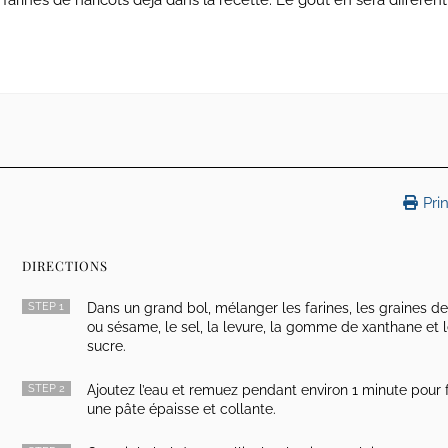
ines de haricots déjà dans la recette. Le goût en sera différent
Prin
DIRECTIONS
STEP 1
Dans un grand bol, mélanger les farines, les graines de 
ou sésame, le sel, la levure, la gomme de xanthane et 
sucre.
STEP 2
Ajoutez l’eau et remuez pendant environ 1 minute pour 
une pâte épaisse et collante.