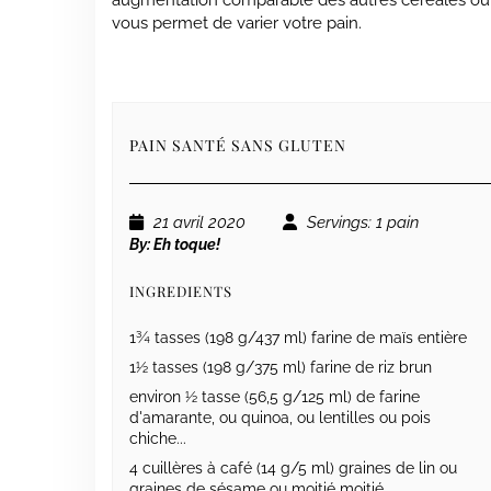
augmentation comparable des autres céréales ou far
vous permet de varier votre pain.
PAIN SANTÉ SANS GLUTEN
21 avril 2020
Servings
: 1 pain
By:
Eh toque!
INGREDIENTS
1¾ tasses (198 g/437 ml) farine de maïs entière
1½ tasses (198 g/375 ml) farine de riz brun
environ ½ tasse (56,5 g/125 ml) de farine
d'amarante, ou quinoa, ou lentilles ou pois
chiche...
4 cuillères à café (14 g/5 ml) graines de lin ou
graines de sésame ou moitié moitié.