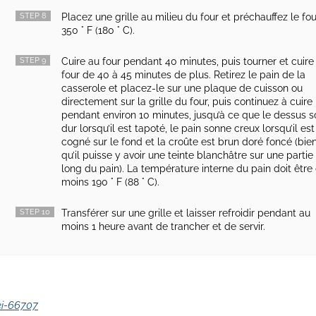
STEP 8
Placez une grille au milieu du four et préchauffez le fou
350 ° F (180 ° C).
STEP 9
Cuire au four pendant 40 minutes, puis tourner et cuire
four de 40 à 45 minutes de plus. Retirez le pain de la
casserole et placez-le sur une plaque de cuisson ou
directement sur la grille du four, puis continuez à cuire
pendant environ 10 minutes, jusqu’à ce que le dessus s
dur lorsqu’il est tapoté, le pain sonne creux lorsqu’il est
cogné sur le fond et la croûte est brun doré foncé (bie
qu’il puisse y avoir une teinte blanchâtre sur une partie 
long du pain). La température interne du pain doit être
moins 190 ° F (88 ° C).
STEP 10
Transférer sur une grille et laisser refroidir pendant au
moins 1 heure avant de trancher et de servir.
ei-66707