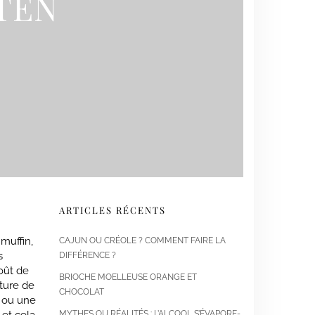
TEN
ARTICLES RÉCENTS
muffin,
CAJUN OU CRÉOLE ? COMMENT FAIRE LA
s
DIFFÉRENCE ?
oût de
BRIOCHE MOELLEUSE ORANGE ET
xture de
CHOCOLAT
n ou une
MYTHES OU RÉALITÉS : L’ALCOOL S’ÉVAPORE-