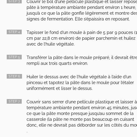
STEP 3
Couvrir le bol d’une pellicule plastique et laisser repose
pâte à température ambiante pendant environ 1 heure,
jusqu’à ce que la pâte gonfle légèrement et montre de
signes de fermentation. Elle s’épaissira en reposant.
STEP 4
Tapisser le fond d’un moule à pain de 5 par 9 pouces (1
cm par 22,8 cm environ) de papier parchemin et huilez
avec de l’huile végétale.
STEP 5
Transférer la pâte dans le moule préparé, il devrait êtr
rempli aux trois quarts environ.
STEP 6
Huiler le dessus avec de l’huile végétale à l’aide d’un
pinceau et tapotez la pâte dans le moule pour l’étaler
uniformément et lisser le dessus.
STEP 7
Couvrir sans serrer d’une pellicule plastique et laisser 
température ambiante pendant environ 45 minutes, jus
ce que la pâte monte presque jusqu’au sommet de la
casserole (la pâte ne monte pas beaucoup en cuisant
donc, elle ne devrait pas déborder sur les côtés du mo
.