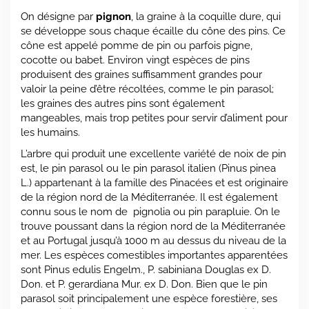
On désigne par
pignon
, la graine à la coquille dure, qui
se développe sous chaque écaille du cône des pins. Ce
cône est appelé pomme de pin ou parfois pigne,
cocotte ou babet. Environ vingt espèces de pins
produisent des graines suffisamment grandes pour
valoir la peine d’être récoltées, comme le pin parasol;
les graines des autres pins sont également
mangeables, mais trop petites pour servir d’aliment pour
les humains.
L’arbre qui produit une excellente variété de noix de pin
est, le pin parasol ou le pin parasol italien (Pinus pinea
L.) appartenant à la famille des Pinacées et est originaire
de la région nord de la Méditerranée. Il est également
connu sous le nom de pignolia ou pin parapluie. On le
trouve poussant dans la région nord de la Méditerranée
et au Portugal jusqu’à 1000 m au dessus du niveau de la
mer. Les espèces comestibles importantes apparentées
sont Pinus edulis Engelm., P. sabiniana Douglas ex D.
Don. et P. gerardiana Mur. ex D. Don. Bien que le pin
parasol soit principalement une espèce forestière, ses