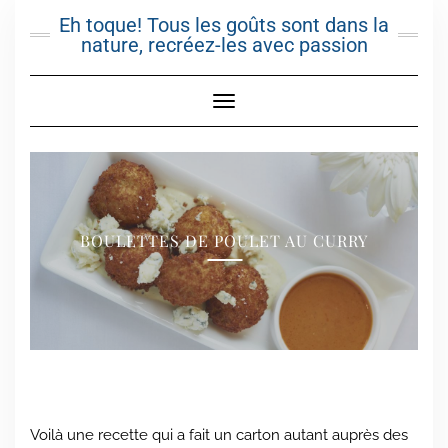
Skip
Eh toque! Tous les goûts sont dans la
to
nature, recréez-les avec passion
content
Toggle Navigation
BOULETTES DE POULET AU CURRY
Voilà une recette qui a fait un carton autant auprès des