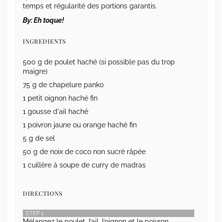
temps et régularité des portions garantis.
By:
Eh toque!
INGREDIENTS
500 g de poulet haché (si possible pas du trop
maigre)
75 g de chapelure panko
1 petit oignon haché fin
1 gousse d'ail haché
1 poivron jaune ou orange haché fin
5 g de sel
50 g de noix de coco non sucré râpée
1 cuillère à soupe de curry de madras
DIRECTIONS
STEP 1
Mélangez le poulet, l’ail, l’oignon et le poivron