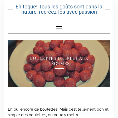
Skip
Eh toque! Tous les goûts sont dans la
to
nature, recréez-les avec passion
content
Toggle Navigation
BOULETTES DE BŒUF AUX
LÉGUMES
Eh oui encore de boulettes! Mais c’est tellement bon et
simple des boulettes, on peux y mettre