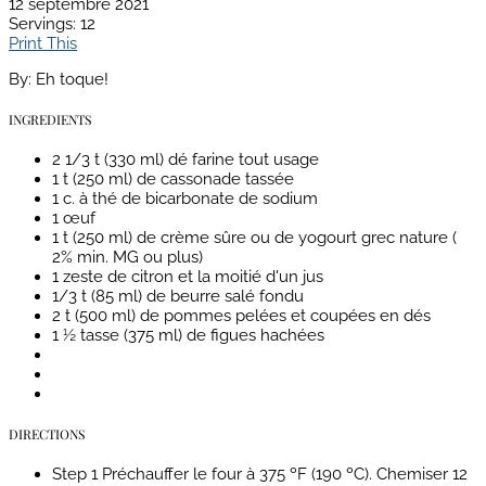
12 septembre 2021
Servings
: 12
Print This
By:
Eh toque!
INGREDIENTS
2 1/3 t (330 ml) dé farine tout usage
1 t (250 ml) de cassonade tassée
1 c. à thé de bicarbonate de sodium
1 œuf
1 t (250 ml) de crème sûre ou de yogourt grec nature (
2% min. MG ou plus)
1 zeste de citron et la moitié d'un jus
1/3 t (85 ml) de beurre salé fondu
2 t (500 ml) de pommes pelées et coupées en dés
1 ½ tasse (375 ml) de figues hachées
DIRECTIONS
Step 1
Préchauffer le four à 375 ºF (190 ºC). Chemiser 12