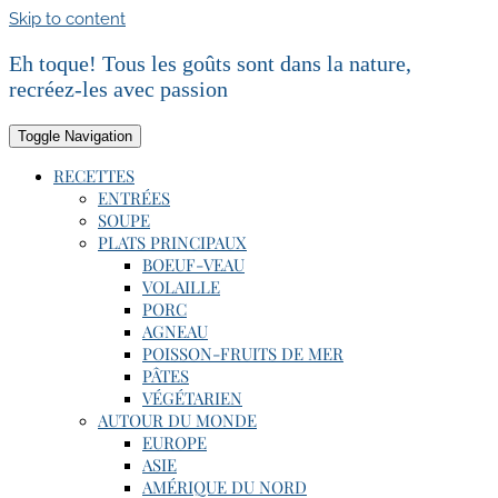
Skip to content
Eh toque! Tous les goûts sont dans la nature,
recréez-les avec passion
Toggle Navigation
RECETTES
ENTRÉES
SOUPE
PLATS PRINCIPAUX
BOEUF-VEAU
VOLAILLE
PORC
AGNEAU
POISSON-FRUITS DE MER
PÂTES
VÉGÉTARIEN
AUTOUR DU MONDE
EUROPE
ASIE
AMÉRIQUE DU NORD