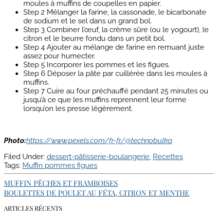
moules à muffins de coupelles en papier.
Step 2
Mélanger la farine, la cassonade, le bicarbonate
de sodium et le sel dans un grand bol.
Step 3
Combiner l’œuf, la crème sûre (ou le yogourt), le
citron et le beurre fondu dans un petit bol.
Step 4
Ajouter au mélange de farine en remuant juste
assez pour humecter.
Step 5
Incorporer les pommes et les figues.
Step 6
Déposer la pâte par cuillérée dans les moules à
muffins.
Step 7
Cuire au four préchauffé pendant 25 minutes ou
jusqu’à ce que les muffins reprennent leur forme
lorsqu’on les presse légèrement.
Photo:
https://www.pexels.com/fr-fr/@technobulka
Filed Under:
dessert-pâtisserie-boulangerie
,
Recettes
Tags:
Muffin pommes figues
MUFFIN PÊCHES ET FRAMBOISES
BOULETTES DE POULET AU FÉTA, CITRON ET MENTHE
ARTICLES RÉCENTS