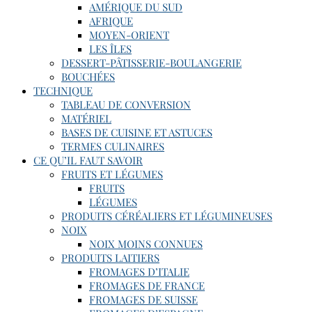
AMÉRIQUE DU SUD
AFRIQUE
MOYEN-ORIENT
LES ÎLES
DESSERT-PÂTISSERIE-BOULANGERIE
BOUCHÉES
TECHNIQUE
TABLEAU DE CONVERSION
MATÉRIEL
BASES DE CUISINE ET ASTUCES
TERMES CULINAIRES
CE QU’IL FAUT SAVOIR
FRUITS ET LÉGUMES
FRUITS
LÉGUMES
PRODUITS CÉRÉALIERS ET LÉGUMINEUSES
NOIX
NOIX MOINS CONNUES
PRODUITS LAITIERS
FROMAGES D’ITALIE
FROMAGES DE FRANCE
FROMAGES DE SUISSE