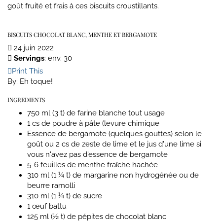
goût fruité et frais à ces biscuits croustillants.
BISCUITS CHOCOLAT BLANC, MENTHE ET BERGAMOTE
24 juin 2022
Servings
: env. 30
Print This
By:
Eh toque!
INGREDIENTS
750 ml (3 t) de farine blanche tout usage
1 cs de poudre à pâte (levure chimique
Essence de bergamote (quelques gouttes) selon le
goût ou 2 cs de zeste de lime et le jus d'une lime si
vous n'avez pas d'essence de bergamote
5-6 feuilles de menthe fraîche hachée
310 ml (1 ¼ t) de margarine non hydrogénée ou de
beurre ramolli
310 ml (1 ¼ t) de sucre
1 œuf battu
125 ml (½ t) de pépites de chocolat blanc