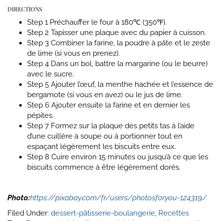
DIRECTIONS
Step 1
Préchauffer le four à 180℃ (350℉).
Step 2
Tapisser une plaque avec du papier à cuisson.
Step 3
Combiner la farine, la poudre à pâte et le zeste
de lime (si vous en prenez).
Step 4
Dans un bol, battre la margarine (ou le beurre)
avec le sucre.
Step 5
Ajouter l’œuf, la menthe hachée et l’essence de
bergamote (si vous en avez) ou le jus de lime.
Step 6
Ajouter ensuite la farine et en dernier les
pépites.
Step 7
Formez sur la plaque des petits tas à l’aide
d’une cuillère à soupe ou à portionner tout en
espaçant légèrement les biscuits entre eux.
Step 8
Cuire environ 15 minutes ou jusqu’à ce que les
biscuits commence à être légèrement dorés.
Photo:
https://pixabay.com/fr/users/photosforyou-124319/
Filed Under:
dessert-pâtisserie-boulangerie
,
Recettes