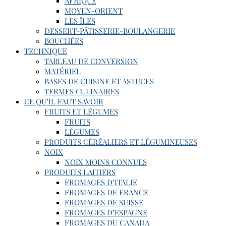
AFRIQUE
MOYEN-ORIENT
LES ÎLES
DESSERT-PÂTISSERIE-BOULANGERIE
BOUCHÉES
TECHNIQUE
TABLEAU DE CONVERSION
MATÉRIEL
BASES DE CUISINE ET ASTUCES
TERMES CULINAIRES
CE QU’IL FAUT SAVOIR
FRUITS ET LÉGUMES
FRUITS
LÉGUMES
PRODUITS CÉRÉALIERS ET LÉGUMINEUSES
NOIX
NOIX MOINS CONNUES
PRODUITS LAITIERS
FROMAGES D’ITALIE
FROMAGES DE FRANCE
FROMAGES DE SUISSE
FROMAGES D’ESPAGNE
FROMAGES DU CANADA