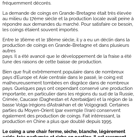
fréquemment décorés.
La demande de coings en Grande-Bretagne était très élevée
au milieu du 17ème siècle et la production locale avait peine à
répondre aux demandes du marché. Pour satisfaire ce besoin,
les coings étaient souvent importés.
Entre le 16ème et le 18ème siècle, il y a eu un déclin dans la
production de coings en Grande-Bretagne et dans plusieurs
autres
pays. Il a été avancé que le développement de la fraise a été
l’une des raisons de cette baisse de production.
Bien que fruit extrêmement populaire dans de nombreux
pays d’Europe et Asie centrale dans le passé, le coing est
malheureusement tombées en disgrâce dans de nombreux
pays. Quelques pays ont cependant conservé une production
importante, en particulier dans les régions du sud de la Russie,
Crimée, Caucase (Daghestan et Azerbaïdjan) et la région de la
basse Volga (régions d’Astrakhan et de Volgograd). Certaines
parties du Moyen-Orient (par exemple l’Iran) conservent
également des production de coings. Fait intéressant, la
production en Chine a plus que doublé depuis 1995.
Le coing a une chair ferme, sèche, blanche, légèrement
acide, très parfumée et riche en pectine. Il est rarement