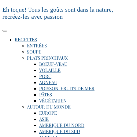
Skip
Eh toque! Tous les goûts sont dans la nature,
to
recréez-les avec passion
content
Toggle Navigation
RECETTES
ENTRÉES
SOUPE
PLATS PRINCIPAUX
BOEUF-VEAU
VOLAILLE
PORC
AGNEAU
POISSON-FRUITS DE MER
PÂTES
VÉGÉTARIEN
AUTOUR DU MONDE
EUROPE
ASIE
AMÉRIQUE DU NORD
AMÉRIQUE DU SUD