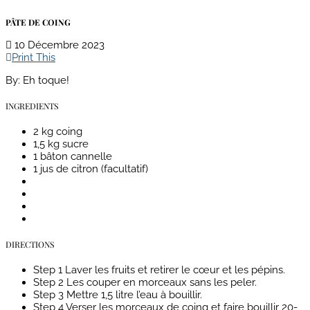
PÂTE DE COING
10 Décembre 2023
Print This
By:
Eh toque!
INGREDIENTS
2 kg coing
1,5 kg sucre
1 bâton cannelle
1 jus de citron (facultatif)
DIRECTIONS
Step 1
Laver les fruits et retirer le cœur et les pépins.
Step 2
Les couper en morceaux sans les peler.
Step 3
Mettre 1,5 litre l’eau à bouillir.
Step 4
Verser les morceaux de coing et faire bouillir 20-