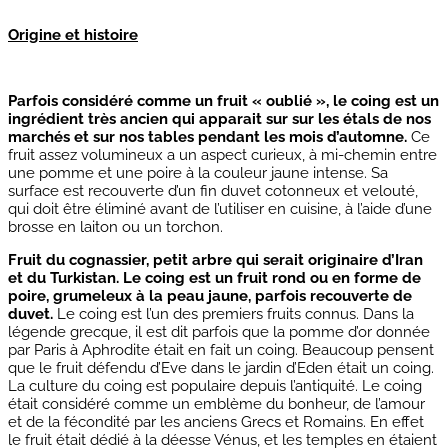
Origine et histoire
Parfois considéré comme un fruit « oublié », le coing est un
ingrédient très ancien qui apparait sur sur les étals de nos
marchés et sur nos tables pendant les mois d’automne.
Ce
fruit assez volumineux a un aspect curieux, à mi-chemin entre
une pomme et une poire à la couleur jaune intense. Sa
surface est recouverte d’un fin duvet cotonneux et velouté,
qui doit être éliminé avant de l’utiliser en cuisine, à l’aide d’une
brosse en laiton ou un torchon.
Fruit du cognassier, petit arbre qui serait originaire d’Iran
et du Turkistan. Le coing est un fruit rond ou en forme de
poire, grumeleux à la peau jaune, parfois recouverte de
duvet.
Le coing est l’un des premiers fruits connus. Dans la
légende grecque, il est dit parfois que la pomme d’or donnée
par Paris à Aphrodite était en fait un coing. Beaucoup pensent
que le fruit défendu d’Eve dans le jardin d’Eden était un coing.
La culture du coing est populaire depuis l’antiquité. Le coing
était considéré comme un emblème du bonheur, de l’amour
et de la fécondité par les anciens Grecs et Romains. En effet
le fruit était dédié à la déesse Vénus, et les temples en étaient