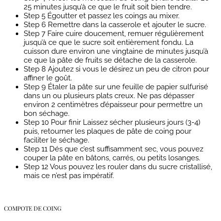
25 minutes jusqu’à ce que le fruit soit bien tendre.
Step 5
Égoutter et passez les coings au mixer.
Step 6
Remettre dans la casserole et ajouter le sucre.
Step 7
Faire cuire doucement, remuer régulièrement
jusqu’à ce que le sucre soit entièrement fondu. La
cuisson dure environ une vingtaine de minutes jusqu’à
ce que la pâte de fruits se détache de la casserole.
Step 8
Ajoutez si vous le désirez un peu de citron pour
affiner le goût.
Step 9
Étaler la pâte sur une feuille de papier sulfurisé
dans un ou plusieurs plats creux. Ne pas dépasser
environ 2 centimètres d’épaisseur pour permettre un
bon séchage.
Step 10
Pour finir Laissez sécher plusieurs jours (3-4)
puis, retourner les plaques de pâte de coing pour
faciliter le séchage.
Step 11
Dés que c’est suffisamment sec, vous pouvez
couper la pâte en bâtons, carrés, ou petits losanges.
Step 12
Vous pouvez les rouler dans du sucre cristallisé,
mais ce n’est pas impératif.
COMPOTE DE COING