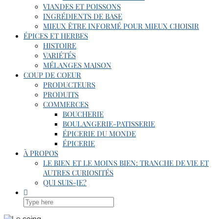
VIANDES ET POISSONS
INGRÉDIENTS DE BASE
MIEUX ÊTRE INFORMÉ POUR MIEUX CHOISIR
ÉPICES ET HERBES
HISTOIRE
VARIÉTÉS
MÉLANGES MAISON
COUP DE COEUR
PRODUCTEURS
PRODUITS
COMMERCES
BOUCHERIE
BOULANGERIE-PATISSERIE
ÉPICERIE DU MONDE
ÉPICERIE
À PROPOS
LE BIEN ET LE MOINS BIEN: TRANCHE DE VIE ET
AUTRES CURIOSITÉS
QUI SUIS-JE?
SEARCH
HERE