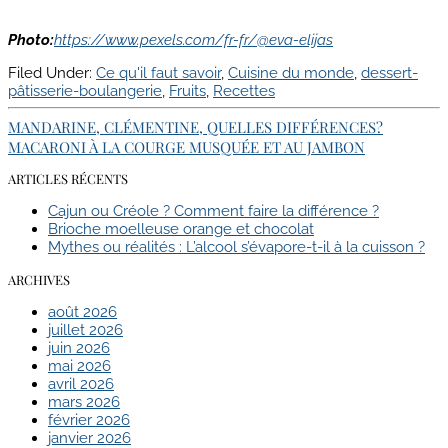
Photo:
https://www.pexels.com/fr-fr/@eva-elijas
Filed Under:
Ce qu'il faut savoir
,
Cuisine du monde
,
dessert-
pâtisserie-boulangerie
,
Fruits
,
Recettes
MANDARINE, CLÉMENTINE, QUELLES DIFFÉRENCES?
MACARONI À LA COURGE MUSQUÉE ET AU JAMBON
ARTICLES RÉCENTS
Cajun ou Créole ? Comment faire la différence ?
Brioche moelleuse orange et chocolat
Mythes ou réalités : L’alcool s’évapore-t-il à la cuisson ?
ARCHIVES
août 2026
juillet 2026
juin 2026
mai 2026
avril 2026
mars 2026
février 2026
janvier 2026