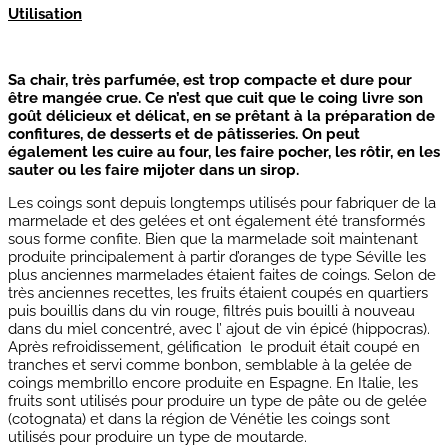
Utilisation
Sa chair, très parfumée, est trop compacte et dure pour
être mangée crue. Ce n’est que cuit que le coing livre son
goût délicieux et délicat, en se prêtant à la préparation de
confitures, de desserts et de pâtisseries. On peut
également les cuire au four, les faire pocher, les rôtir, en les
sauter ou les faire mijoter dans un sirop.
Les coings sont depuis longtemps utilisés pour fabriquer de la
marmelade et des gelées et ont également été transformés
sous forme confite. Bien que la marmelade soit maintenant
produite principalement à partir d’oranges de type Séville les
plus anciennes marmelades étaient faites de coings. Selon de
très anciennes recettes, les fruits étaient coupés en quartiers
puis bouillis dans du vin rouge, filtrés puis bouilli à nouveau
dans du miel concentré, avec l’ ajout de vin épicé (hippocras).
Après refroidissement, gélification le produit était coupé en
tranches et servi comme bonbon, semblable à la gelée de
coings membrillo encore produite en Espagne. En Italie, les
fruits sont utilisés pour produire un type de pâte ou de gelée
(cotognata) et dans la région de Vénétie les coings sont
utilisés pour produire un type de moutarde.