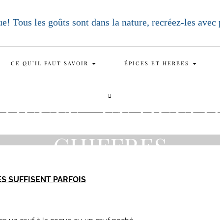
e! Tous les goûts sont dans la nature, recréez-les avec
CE QU’IL FAUT SAVOIR
ÉPICES ET HERBES
27 JANVIER 2024
SEARCH
 OEUFS : EN QUEL
HERE
CHIFFRES
ES SUFFISENT PARFOIS