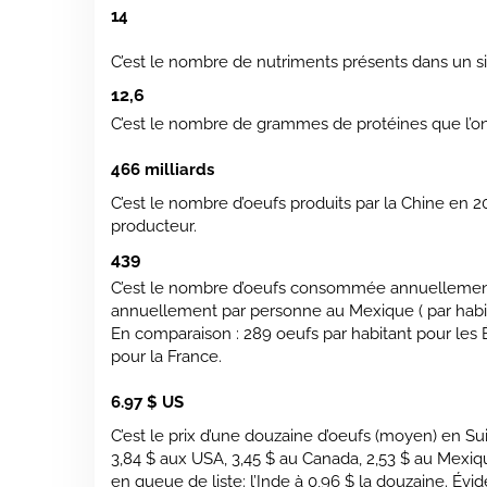
14
C’est le nombre de nutriments présents dans un simp
12,6
C’est le nombre de grammes de protéines que l’o
466 milliards
C’est le nombre d’oeufs produits par la Chine en 20
producteur.
439
C’est le nombre d’oeufs consommée annuellemen
annuellement par personne au Mexique ( par habita
En comparaison : 289 oeufs par habitant pour les É
pour la France.
6.97 $ US
C’est le prix d’une douzaine d’oeufs (moyen) en Su
3,84 $ aux USA, 3,45 $ au Canada, 2,53 $ au Mexiqu
en queue de liste: l’Inde à 0,96 $ la douzaine. É