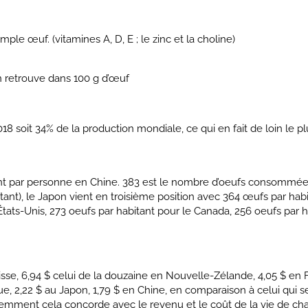
le œuf. (vitamines A, D, E ; le zinc et la choline)
n retrouve dans 100 g d’œuf
18 soit 34% de la production mondiale, ce qui en fait de loin le pl
t par personne en Chine. 383 est le nombre d’oeufs consommé
nt), le Japon vient en troisième position avec 364 œufs par habi
tats-Unis, 273 oeufs par habitant pour le Canada, 256 oeufs par h
isse, 6,94 $ celui de la douzaine en Nouvelle-Zélande, 4,05 $ en 
e, 2,22 $ au Japon, 1,79 $ en Chine, en comparaison à celui qui se
videmment cela concorde avec le revenu et le coût de la vie de c