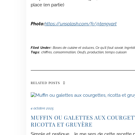
place (en partie)
Photo:
https://unsplash.com/fr/@tengyart
Filed Under:
Bases de cuisine et astuces
,
Ce qu'il faut savoir
,
Ingréd
Tags:
chiffres
,
consommation
,
Oeufs
,
production
,
temps cuisson
RELATED POSTS
4 octobre 2025
MUFFIN OU GALETTES AUX COURGET
RICOTTA ET GRUYÈRE
Simple et pratique Je me sers de cette recette p