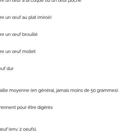
ire un œuf à la coque ou un œuf poché
e un œuf au plat (miroir)
re un œuf brouillé
ire un œuf mollet
œuf dur
taille moyenne (en général, jamais moins de 50 grammes)
.
rennent pour être digérés
œuf (env. 2 oeufs).