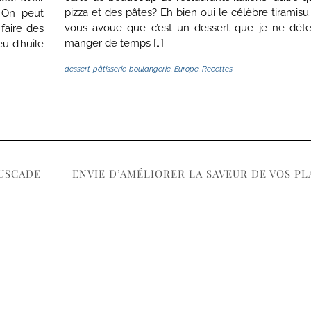
pizza et des pâtes? Eh bien oui le célèbre tiramisu.
 On peut
vous avoue que c’est un dessert que je ne déte
faire des
manger de temps […]
u d’huile
dessert-pâtisserie-boulangerie
,
Europe
,
Recettes
MUSCADE
ENVIE D’AMÉLIORER LA SAVEUR DE VOS PL