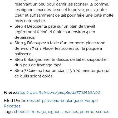
réservant un peu pour garnir les scones), la pomme,
les oignons marinés, le sel et le poivre, puis ajouter
l’œuf et suffisamment de lait pour faire une pâte molle
mais entendable.
Step 4
Déposer la pâte sur un plan de travail
légèrement fariné et étaler sur environ 4 cm
d’épaisseur.
Step 5
Découpez à l’aide d’un emporte-pièce rond
d’environ 7 cm. Placer les scones sur la plaque à
pâtisserie.
Step 6
Badigeonner le dessus de lait et saupoudrer
d’un peu de fromage râpé.
Step 7
Cuire au four pendant 15 à 20 minutes jusqu’à
ce qu’ils soient dorés.
Photo:
https://www.flickr.com/people/48573253@N00
Filed Under:
dessert-pâtisserie-boulangerie
,
Europe
,
Recettes
Tags:
cheddar
,
fromage
,
oignons marinés
,
pomme
,
scones