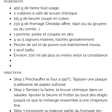
INGREDIENTS
450 g de farine tout usage
2 cuillères à café de levure chimique
115 g de beurre coupé en cubes
230 g de fromage Cheddar affiné, râpé (ou du gruyère,
ou du comté,...)
1 pomme, pelée et coupée en dés
4 ou 5 oignons marinés, hachés grossièrement
Pincée de sel et de poivre noir fraîchement moulu
1 œuf, battu
Environ. 200 ml lait plus ou moins selon la consistance
DIRECTIONS
Step 1
Préchauffer le four à 190˚C. Tapisser une plaque
à pâtisserie de papier sulfurisé.
Step 2
Tamisez la farine, la levure chimique dans un
saladier. Ajouter le beurre et frotter du bout des doigts
jusqu’à ce que le mélange ressemble à une chapelure
fine.
Step 3
Incorporer la majeure partie du fromage (en