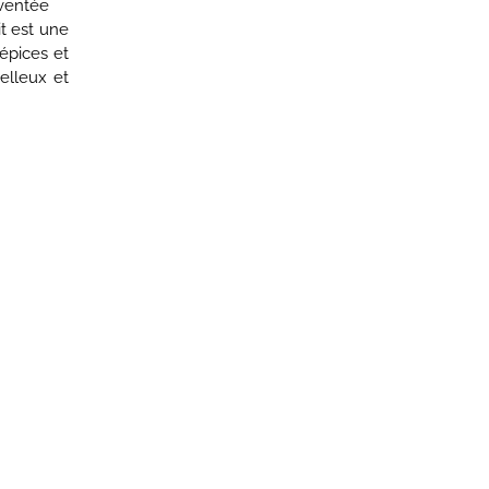
inventée
it est une
épices et
oelleux et