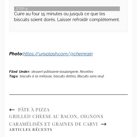
STEP 9
Cuire au four 15 minutes ou jusqu’à ce que les
biscuits soient dorés. Laisser refroidir complètement.
Photo:
https://unsplash.com/@chemrain
Filed Under:
dessert-pâtisserie-boulangerie
,
Recettes
Tags:
biscuits à la mélasse
,
biscuits dattes
,
Biscuits sans œuf
PÂTE À PIZZA
GRILLED CHEESE AU BACON, OIGNONS
CARAMÉLISÉS ET GRAINES DE CARVI
ARTICLES RÉCENTS