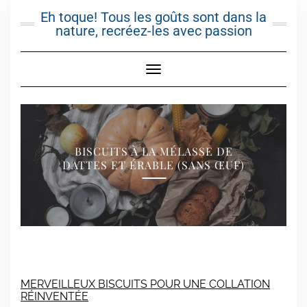
Skip
Eh toque! Tous les goûts sont dans la
to
nature, recréez-les avec passion
content
Toggle Navigation
BISCUITS À LA MÉLASSE DE
DATTES ET ÉRABLE (SANS ŒUF)
MERVEILLEUX BISCUITS POUR UNE COLLATION
RÉINVENTÉE