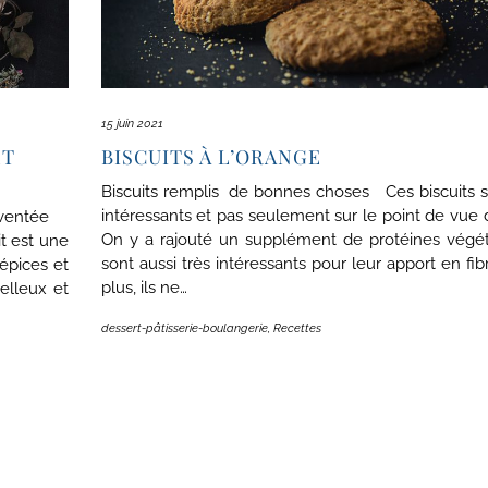
15 juin 2021
ET
BISCUITS À L’ORANGE
Biscuits remplis de bonnes choses Ces biscuits s
intéressants et pas seulement sur le point de vue 
inventée
On y a rajouté un supplément de protéines végéta
it est une
sont aussi très intéressants pour leur apport en fib
épices et
plus, ils ne…
oelleux et
dessert-pâtisserie-boulangerie
,
Recettes