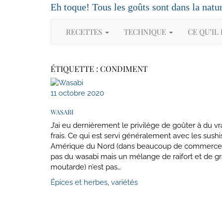
Skip
Eh toque! Tous les goûts sont dans la natu
to
content
RECETTES
TECHNIQUE
CE QU’IL
ÉTIQUETTE :
CONDIMENT
11 octobre 2020
WASABI
J’ai eu dernièrement le privilège de goûter à du vr
frais. Ce qui est servi généralement avec les sushi
Amérique du Nord (dans beaucoup de commerce 
pas du wasabi mais un mélange de raifort et de g
moutarde) n’est pas…
Épices et herbes
,
variétés