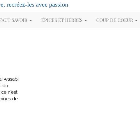
re, recréez-les avec passion
 FAUT SAVOIR
ÉPICES ET HERBES
COUP DE COEUR
ai wasabi
s en
ce n’est
raines de