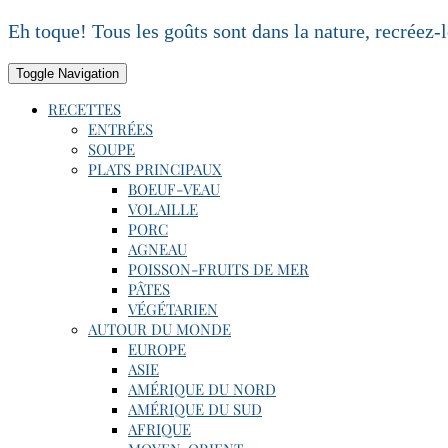
Skip
Eh toque! Tous les goûts sont dans la nature, recréez-
to
content
Toggle Navigation
RECETTES
ENTRÉES
SOUPE
PLATS PRINCIPAUX
BOEUF-VEAU
VOLAILLE
PORC
AGNEAU
POISSON-FRUITS DE MER
PÂTES
VÉGÉTARIEN
AUTOUR DU MONDE
EUROPE
ASIE
AMÉRIQUE DU NORD
AMÉRIQUE DU SUD
AFRIQUE