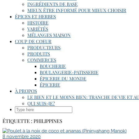
INGRÉDIENTS DE BASE
MIEUX ÊTRE INFORMÉ POUR MIEUX CHOISIR
ÉPICES ET HERBES
HISTOIRE
VARIÉTÉS
MÉLANGES MAISON
COUP DE COEUR
PRODUCTEURS
PRODUITS
COMMERCES
BOUCHERIE
BOULANGERIE-PATISSERIE
ÉPICERIE DU MONDE
ÉPICERIE
À PROPOS
LE BIEN ET LE MOINS BIEN: TRANCHE DE VIE ET A
QUI SUIS-JE?
SEARCH
HERE
ÉTIQUETTE :
PHILIPPINES
8 novembre 2020