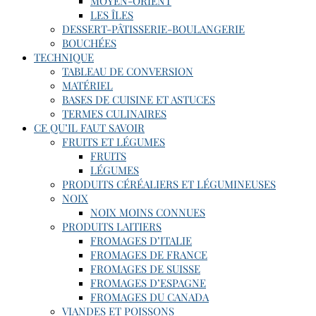
MOYEN-ORIENT
LES ÎLES
DESSERT-PÂTISSERIE-BOULANGERIE
BOUCHÉES
TECHNIQUE
TABLEAU DE CONVERSION
MATÉRIEL
BASES DE CUISINE ET ASTUCES
TERMES CULINAIRES
CE QU’IL FAUT SAVOIR
FRUITS ET LÉGUMES
FRUITS
LÉGUMES
PRODUITS CÉRÉALIERS ET LÉGUMINEUSES
NOIX
NOIX MOINS CONNUES
PRODUITS LAITIERS
FROMAGES D’ITALIE
FROMAGES DE FRANCE
FROMAGES DE SUISSE
FROMAGES D’ESPAGNE
FROMAGES DU CANADA
VIANDES ET POISSONS