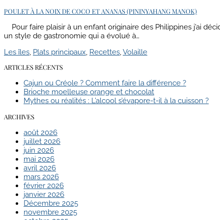
POULET À LA NOIX DE COCO ET ANANAS (PININYAHANG MANOK)
Pour faire plaisir à un enfant originaire des Philippines j’ai d
un style de gastronomie qui a évolué à…
Les îles
,
Plats principaux
,
Recettes
,
Volaille
ARTICLES RÉCENTS
Cajun ou Créole ? Comment faire la différence ?
Brioche moelleuse orange et chocolat
Mythes ou réalités : L’alcool s’évapore-t-il à la cuisson ?
ARCHIVES
août 2026
juillet 2026
juin 2026
mai 2026
avril 2026
mars 2026
février 2026
janvier 2026
Décembre 2025
novembre 2025