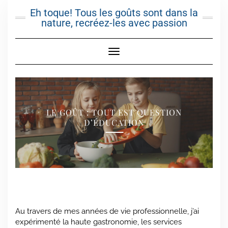
Skip
Eh toque! Tous les goûts sont dans la
to
nature, recréez-les avec passion
content
Toggle Navigation
LE GOÛT : TOUT EST QUESTION
D’ÉDUCATION
Au travers de mes années de vie professionnelle, j’ai
expérimenté la haute gastronomie, les services