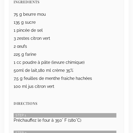
INGREDIENTS
75 g beurre mou
135 g sucre
1 pincée de sel
3 zestes citron vert
2 œufs
225 g farine
1 cc poudre à pâte (levure chimique)
50ml de lait,180 ml crème 35%
7,5 g feuilles de menthe fraiche hachées
100 ml jus citron vert
DIRECTIONS
STEP 1
Préchauffez le four à 350° F (180°C)
STEP 2