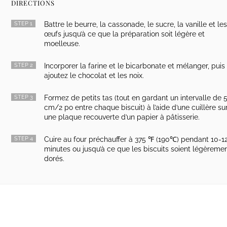
DIRECTIONS
STEP 1
Battre le beurre, la cassonade, le sucre, la vanille et le
œufs jusqu’à ce que la préparation soit légère et
moelleuse.
STEP 2
Incorporer la farine et le bicarbonate et mélanger, puis
ajoutez le chocolat et les noix.
STEP 3
Formez de petits tas (tout en gardant un intervalle de 
cm/2 po entre chaque biscuit) à l’aide d’une cuillère su
une plaque recouverte d’un papier à pâtisserie.
STEP 4
Cuire au four préchauffer à 375 ℉ (190℃) pendant 10-1
minutes ou jusqu’à ce que les biscuits soient légèreme
dorés.