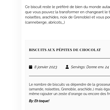
Ce biscuit reste le préféré de bien du monde autan
que vous pouvez la transformer en changeant le ty
noisettes, arachides, noix de Grenoble) et vous p
(canneberge, abricots,,,)
BISCUITS AUX PÉPITES DE CHOCOLAT
8 janvier 2023
Servings
: Donne env. 24 
Le nombre de biscuits va dépendre de la grosseur
(amande, noisettes, Grenoble, arachide…) mais égal
même rajouter un zeste d'orange ou encore des fr
By:
Eh toque!