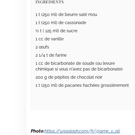
INGREDIENTS
1 t (250 ml) de beurre salé mou
1 t (250 ml) de cassonade
½ t ( 125 ml) de sucre
1 cc de vanille
2 œufs
2 1/4 t de farine
1 cc de bicarbonate de soude (ou levure
chimique si vous n'avez pas de bicarbonate)
200 g de pépites de chocolat noir
1 t (250 ml) de pacanes hachées grossièrement
Photo:
https://unsplash.com/fr/@amir_v_ali