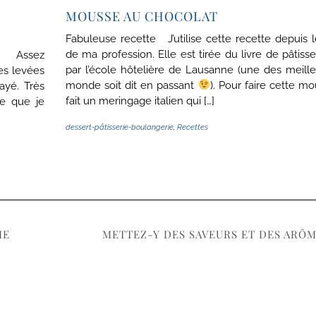
MOUSSE AU CHOCOLAT
Fabuleuse recette J’utilise cette recette depuis 
de ma profession. Elle est tirée du livre de pâtisse
n ! Assez
par l’école hôtelière de Lausanne (une des meill
tes levées
monde soit dit en passant
). Pour faire cette m
ayé. Très
fait un meringage italien qui […]
te que je
dessert-pâtisserie-boulangerie
,
Recettes
ME
METTEZ-Y DES SAVEURS ET DES ARÔM