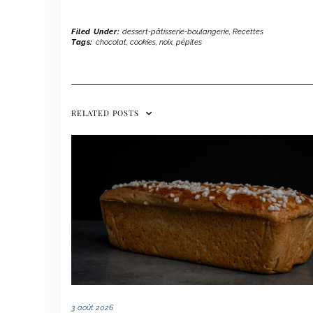
Filed Under:
dessert-pâtisserie-boulangerie
,
Recettes
Tags:
chocolat
,
cookies
,
noix
,
pépites
RELATED POSTS
3 août 2026