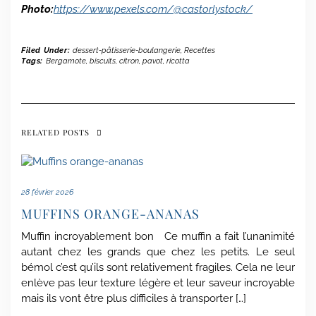
Photo:
https://www.pexels.com/@castorlystock/
Filed Under:
dessert-pâtisserie-boulangerie
,
Recettes
Tags:
Bergamote
,
biscuits
,
citron
,
pavot
,
ricotta
RELATED POSTS
28 février 2026
MUFFINS ORANGE-ANANAS
Muffin incroyablement bon Ce muffin a fait l’unanimité
autant chez les grands que chez les petits. Le seul
bémol c’est qu’ils sont relativement fragiles. Cela ne leur
enlève pas leur texture légère et leur saveur incroyable
mais ils vont être plus difficiles à transporter […]