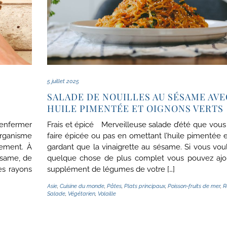
5 juillet 2025
SALADE DE NOUILLES AU SÉSAME AVE
HUILE PIMENTÉE ET OIGNONS VERTS
enfermer
Frais et épicé Merveilleuse salade d’été que vou
organisme
faire épicée ou pas en omettant l’huile pimentée 
nement. À
gardant que la vinaigrette au sésame. Si vous voul
sésame, de
quelque chose de plus complet vous pouvez ajo
es rayons
supplément de légumes de votre […]
Asie
,
Cuisine du monde
,
Pâtes
,
Plats principaux
,
Poisson-fruits de mer
,
R
Salade
,
Végétarien
,
Volaille