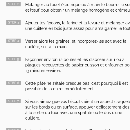
STEP 2
Mélanger au fouet électrique ou à main le beurre, le su
et l’œuf pour obtenir un mélange homogène et crémeu
STEP 3
Ajouter les flocons, la farine et la levure et mélanger a
une cuillère en bois juste assez pour amalgamer le tout
STEP 4
Verser alors les graines, et incorporez-les soit avec la
cuillère, soit à la main .
STEP 5
Façonner environ 12 boules et les disposer sur 1 ou 2
plaques recouvertes de papier cuisson et enfourner po
13 minutes environ.
STEP 6
Cette pâte ne s’étale presque pas, c’est pourquoi il est
possible de la cuire immédiatement.
STEP 7
Si vous aimez gue vos biscuits aient un aspect craquel
sur les bords ou en surface, appuyer délicatement des
à la sortie du four avec une spatule ou le dos d’une
cuillère.