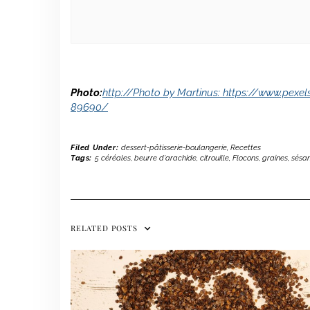
Photo:
http://Photo by Martinus: https://www.pex
89690/
Filed Under:
dessert-pâtisserie-boulangerie
,
Recettes
Tags:
5 céréales
,
beurre d'arachide
,
citrouille
,
Flocons
,
graines
,
sésa
RELATED POSTS