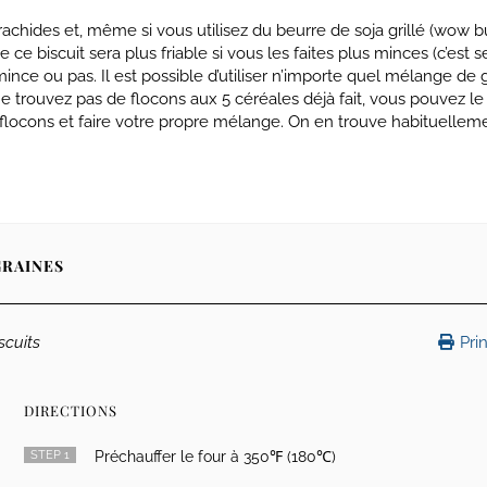
chides et, même si vous utilisez du beurre de soja grillé (wow bu
ce biscuit sera plus friable si vous les faites plus minces (c’est s
nce ou pas. Il est possible d’utiliser n’importe quel mélange de g
ne trouvez pas de flocons aux 5 céréales déjà fait, vous pouvez le 
locons et faire votre propre mélange. On en trouve habituellem
GRAINES
iscuits
Prin
DIRECTIONS
STEP 1
Préchauffer le four à 350℉ (180℃)