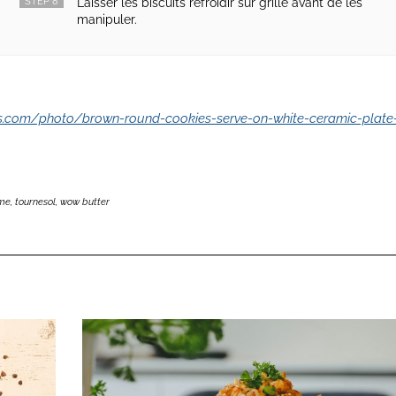
STEP 8
Laisser les biscuits refroidir sur grille avant de les
manipuler.
els.com/photo/brown-round-cookies-serve-on-white-ceramic-plate
me
,
tournesol
,
wow butter