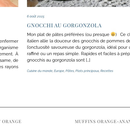
6 août 2025
GNOCCHI AU GORGONZOLA
Mon plat de pâtes préférées (ou presque
) Ce c
italien allie la douceur des gnocchis de pommes de
enfermer
l’onctuosité savoureuse du gorgonzola, idéal pour 
organisme
raffiné ou un repas simple. Rapides et faciles à prép
nement. À
gnocchis au gorgonzola sont […]
sésame, de
es rayons
Cuisine du monde
,
Europe
,
Pâtes
,
Plats principaux
,
Recettes
T ORANGE
MUFFINS ORANGE-ANA