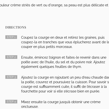
uleur crème striés de vert ou d'orange, sa peau est plus délicate et
DIRECTIONS
STEP 1
Coupez la courge en deux et retirez les graines, puis
coupez-la en tranches que vous éplucherez avant de l
couper en plus petits morceaux.
STEP 2
Ensuite, émincez l’oignon et faites-le revenir dans une
poêle avec de l’huile, du sel et du poivre noir. Ajoutez
également quelques feuilles de thym.
STEP 3
Ajoutez la courge en rajoutant un peu d’eau chaude da
la poêle, couvrez et poursuivez la cuisson. Pour savoir s
courge est suffisamment cuite, il suffit de l’écraser à la
fourchette pour voir si elle s’écrase bien en purée.
STEP 4
Mixez ensuite la courge jusqu’à obtenir une crème
onctueuse.