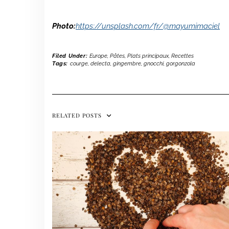
Photo:
https://unsplash.com/fr/@mayumimaciel
Filed Under:
Europe
,
Pâtes
,
Plats principaux
,
Recettes
Tags:
courge
,
delecta
,
gingembre
,
gnocchi
,
gorgonzola
RELATED POSTS