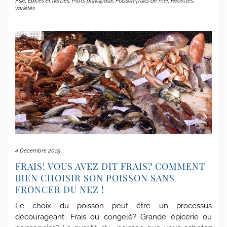
Asie
,
Épices et herbes
,
Plats principaux
,
Poisson-fruits de mer
,
Recettes
,
variétés
4 Décembre 2019
FRAIS! VOUS AVEZ DIT FRAIS? COMMENT
BIEN CHOISIR SON POISSON SANS
FRONCER DU NEZ !
Le choix du poisson peut être un processus
décourageant. Frais ou congelé? Grande épicerie ou