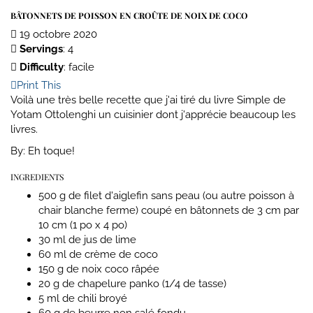
BÂTONNETS DE POISSON EN CROÛTE DE NOIX DE COCO
19 octobre 2020
Servings
: 4
Difficulty
: facile
Print This
Voilà une très belle recette que j'ai tiré du livre Simple de
Yotam Ottolenghi un cuisinier dont j'apprécie beaucoup les
livres.
By:
Eh toque!
INGREDIENTS
500 g de filet d'aiglefin sans peau (ou autre poisson à
chair blanche ferme) coupé en bâtonnets de 3 cm par
10 cm (1 po x 4 po)
30 ml de jus de lime
60 ml de crème de coco
150 g de noix coco râpée
20 g de chapelure panko (1/4 de tasse)
5 ml de chili broyé
60 g de beurre non salé fondu