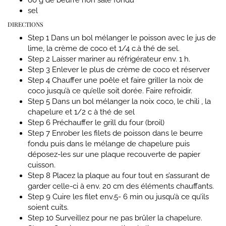
sel
DIRECTIONS
Step 1
Dans un bol mélanger le poisson avec le jus de
lime, la crème de coco et 1/4 c.à thé de sel.
Step 2
Laisser mariner au réfrigérateur env. 1 h.
Step 3
Enlever le plus de crème de coco et réserver
Step 4
Chauffer une poêle et faire griller la noix de
coco jusqu’à ce qu’elle soit dorée. Faire refroidir.
Step 5
Dans un bol mélanger la noix coco, le chili , la
chapelure et 1/2 c à thé de sel
Step 6
Préchauffer le grill du four (broil)
Step 7
Enrober les filets de poisson dans le beurre
fondu puis dans le mélange de chapelure puis
déposez-les sur une plaque recouverte de papier
cuisson.
Step 8
Placez la plaque au four tout en s’assurant de
garder celle-ci à env. 20 cm des éléments chauffants.
Step 9
Cuire les filet env.5- 6 min ou jusqu’à ce qu’ils
soient cuits.
Step 10
Surveillez pour ne pas brûler la chapelure.