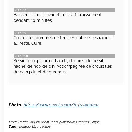
STEP 8
Baisser le feu, couvrir et cuire à frémissement
pendant 10 minutes.
STEP 9
Couper les pommes de terre en cube et les rajouter
au reste. Cuire.
STEP 10
Servir la soupe bien chaude, décorée de persil
haché, de noix de pin. Accompagnée de croustilles
de pain pita et de hummus.
Photo:
https://www.pexels.com/fr-fr/@bahar
Filed Under:
Moyen-orient
,
Plats principaux
,
Recettes
,
Soupe
Tags:
agneau
,
Liban
,
soupe