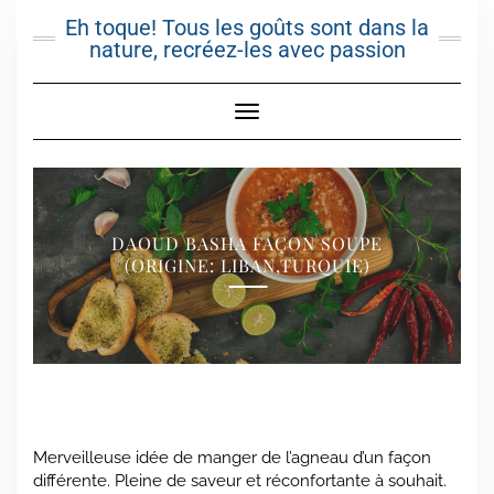
Skip
Eh toque! Tous les goûts sont dans la
to
nature, recréez-les avec passion
content
Toggle Navigation
DAOUD BASHA FAÇON SOUPE
(ORIGINE: LIBAN,TURQUIE)
Merveilleuse idée de manger de l’agneau d’un façon
différente. Pleine de saveur et réconfortante à souhait.