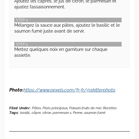
Ajoutez les câpres, le jus de citron, le parmesan et
ajustez l’assaisonnement.
STEP 4
Mélangez la sauce aux pâtes, ajoutez le basilic et le
saumon fumé juste avant de servir.
STEP 5
Mettez quelques noix en garniture sur chaque
assiette.
Photo:
https://www.pexels.com/fr-fr/@skitterphoto
Filed Under:
Pâtes
,
Plats principaux
,
Poisson-fruits de mer
,
Recettes
Tags:
basilic
,
câpre
,
citron
,
parmesan s
,
Penne
,
saumon fumé