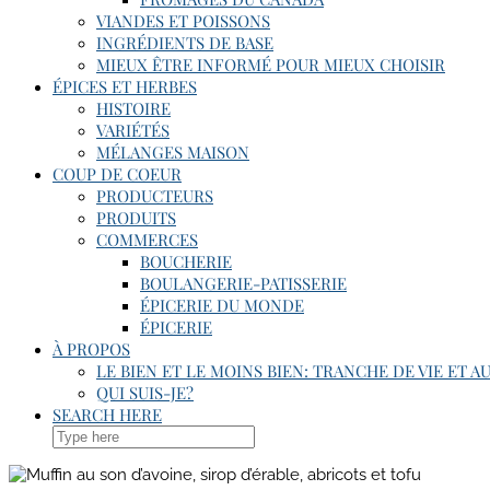
VIANDES ET POISSONS
INGRÉDIENTS DE BASE
MIEUX ÊTRE INFORMÉ POUR MIEUX CHOISIR
ÉPICES ET HERBES
HISTOIRE
VARIÉTÉS
MÉLANGES MAISON
COUP DE COEUR
PRODUCTEURS
PRODUITS
COMMERCES
BOUCHERIE
BOULANGERIE-PATISSERIE
ÉPICERIE DU MONDE
ÉPICERIE
À PROPOS
LE BIEN ET LE MOINS BIEN: TRANCHE DE VIE ET A
QUI SUIS-JE?
SEARCH HERE