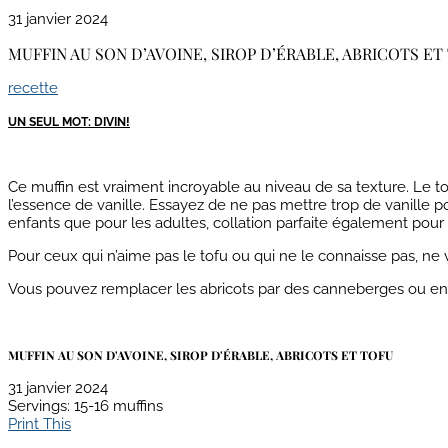
31 janvier 2024
MUFFIN AU SON D’AVOINE, SIROP D’ÉRABLE, ABRICOTS ET
recette
UN SEUL MOT: DIVIN!
Ce muffin est vraiment incroyable au niveau de sa texture. Le tof
l’essence de vanille. Essayez de ne pas mettre trop de vanille p
enfants que pour les adultes, collation parfaite également pour
Pour ceux qui n’aime pas le tofu ou qui ne le connaisse pas, ne v
Vous pouvez remplacer les abricots par des canneberges ou enc
MUFFIN AU SON D'AVOINE, SIROP D'ÉRABLE, ABRICOTS ET TOFU
31 janvier 2024
Servings
: 15-16 muffins
Print This