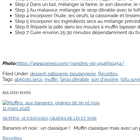
Step 2
Dans un bol, mélanger la farine, le son d’avoine, le 
Step 3
Au malaxeur, mélanger le sirop d’érable avec le t
Step 4
Incorporer l’huile, les oeufs, la cassonade et l’esse
Step 5
Incorporer les ingrédients secs au mélange précéde
Step 6
Répartir la pâte dans les moules à muffin tapisser d
Step 7
Cuire environ 25-30 minutes dépendamment du four.
Photo:
https://www.pexels.com/@andres-dg-494690454/
Filed Under:
dessert-pâtisserie-boulangerie
,
Recettes
Tags:
abricots secs
,
muffin
,
Sirop d’érable
,
son d'avoine
,
tofu soy
RELATED POSTS
11 mars 2026
MUFFINS AUX BANANES, GRAINES DE LIN ET NOIX
Bananes et noix : un classique ! Muffin classique mais avec un pe
Recettes