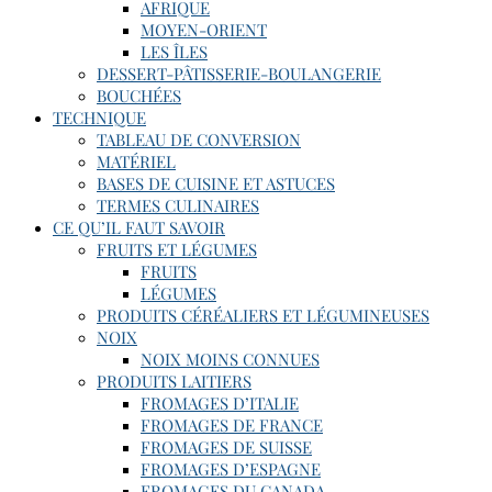
AFRIQUE
MOYEN-ORIENT
LES ÎLES
DESSERT-PÂTISSERIE-BOULANGERIE
BOUCHÉES
TECHNIQUE
TABLEAU DE CONVERSION
MATÉRIEL
BASES DE CUISINE ET ASTUCES
TERMES CULINAIRES
CE QU’IL FAUT SAVOIR
FRUITS ET LÉGUMES
FRUITS
LÉGUMES
PRODUITS CÉRÉALIERS ET LÉGUMINEUSES
NOIX
NOIX MOINS CONNUES
PRODUITS LAITIERS
FROMAGES D’ITALIE
FROMAGES DE FRANCE
FROMAGES DE SUISSE
FROMAGES D’ESPAGNE
FROMAGES DU CANADA