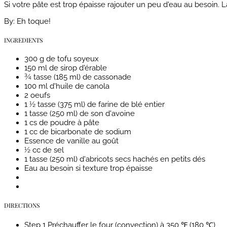
Si votre pâte est trop épaisse rajouter un peu d'eau au besoin. L
By:
Eh toque!
INGREDIENTS
300 g de tofu soyeux
150 ml de sirop d'érable
¾ tasse (185 ml) de cassonade
100 ml d'huile de canola
2 oeufs
1 ½ tasse (375 ml) de farine de blé entier
1 tasse (250 ml) de son d'avoine
1 cs de poudre à pâte
1 cc de bicarbonate de sodium
Essence de vanille au goût
½ cc de sel
1 tasse (250 ml) d'abricots secs hachés en petits dés
Eau au besoin si texture trop épaisse
DIRECTIONS
Step 1
Préchauffer le four (convection) à 350 ℉ (180 ℃)