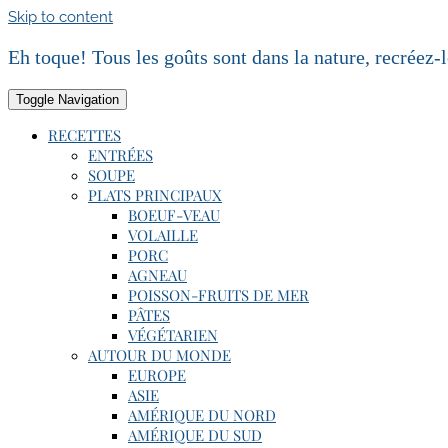
Skip to content
Eh toque! Tous les goûts sont dans la nature, recréez-
Toggle Navigation
RECETTES
ENTRÉES
SOUPE
PLATS PRINCIPAUX
BOEUF-VEAU
VOLAILLE
PORC
AGNEAU
POISSON-FRUITS DE MER
PÂTES
VÉGÉTARIEN
AUTOUR DU MONDE
EUROPE
ASIE
AMÉRIQUE DU NORD
AMÉRIQUE DU SUD