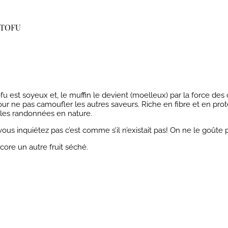
 TOFU
u est soyeux et, le muffin le devient (moelleux) par la force des c
our ne pas camoufler les autres saveurs. Riche en fibre et en proté
 les randonnées en nature.
ous inquiétez pas c’est comme s’il n’existait pas! On ne le goûte 
ore un autre fruit séché.