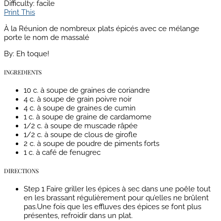
Difficulty
: facile
Print This
À la Réunion de nombreux plats épicés avec ce mélange
porte le nom de massalé
By:
Eh toque!
INGREDIENTS
10 c. à soupe de graines de coriandre
4 c. à soupe de grain poivre noir
4 c. à soupe de graines de cumin
1 c. à soupe de graine de cardamome
1/2 c. à soupe de muscade râpée
1/2 c. à soupe de clous de girofle
2 c. à soupe de poudre de piments forts
1 c. à café de fenugrec
DIRECTIONS
Step 1
Faire griller les épices à sec dans une poêle tout
en les brassant régulièrement pour qu’elles ne brûlent
pas.Une fois que les effluves des épices se font plus
présentes, refroidir dans un plat.