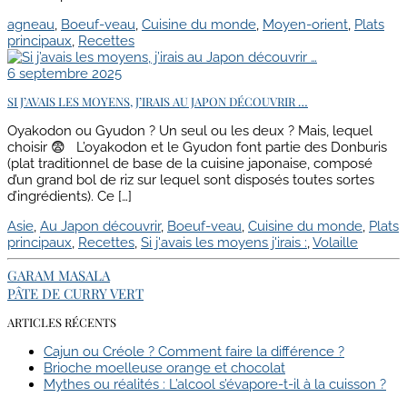
agneau
,
Boeuf-veau
,
Cuisine du monde
,
Moyen-orient
,
Plats
principaux
,
Recettes
6 septembre 2025
SI J’AVAIS LES MOYENS, J’IRAIS AU JAPON DÉCOUVRIR …
Oyakodon ou Gyudon ? Un seul ou les deux ? Mais, lequel
choisir 😨 L’oyakodon et le Gyudon font partie des Donburis
(plat traditionnel de base de la cuisine japonaise, composé
d’un grand bol de riz sur lequel sont disposés toutes sortes
d’ingrédients). Ce […]
Asie
,
Au Japon découvrir
,
Boeuf-veau
,
Cuisine du monde
,
Plats
principaux
,
Recettes
,
Si j'avais les moyens j'irais :
,
Volaille
GARAM MASALA
PÂTE DE CURRY VERT
ARTICLES RÉCENTS
Cajun ou Créole ? Comment faire la différence ?
Brioche moelleuse orange et chocolat
Mythes ou réalités : L’alcool s’évapore-t-il à la cuisson ?