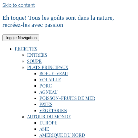
Skip to content
Eh toque! Tous les goûts sont dans la nature,
recréez-les avec passion
Toggle Navigation
RECETTES
ENTRÉES
SOUPE
PLATS PRINCIPAUX
BOEUF-VEAU
VOLAILLE
PORC
AGNEAU
POISSON-FRUITS DE MER
PÂTES
VÉGÉTARIEN
AUTOUR DU MONDE
EUROPE
ASIE
AMÉRIQUE DU NORD