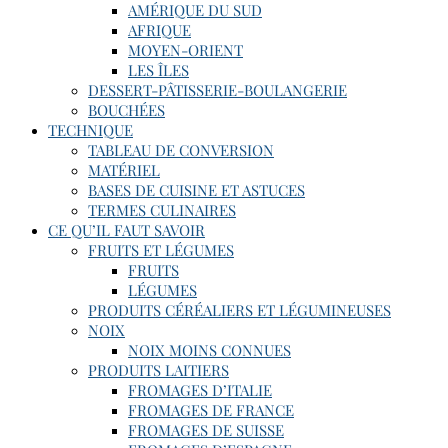
AMÉRIQUE DU SUD
AFRIQUE
MOYEN-ORIENT
LES ÎLES
DESSERT-PÂTISSERIE-BOULANGERIE
BOUCHÉES
TECHNIQUE
TABLEAU DE CONVERSION
MATÉRIEL
BASES DE CUISINE ET ASTUCES
TERMES CULINAIRES
CE QU’IL FAUT SAVOIR
FRUITS ET LÉGUMES
FRUITS
LÉGUMES
PRODUITS CÉRÉALIERS ET LÉGUMINEUSES
NOIX
NOIX MOINS CONNUES
PRODUITS LAITIERS
FROMAGES D’ITALIE
FROMAGES DE FRANCE
FROMAGES DE SUISSE