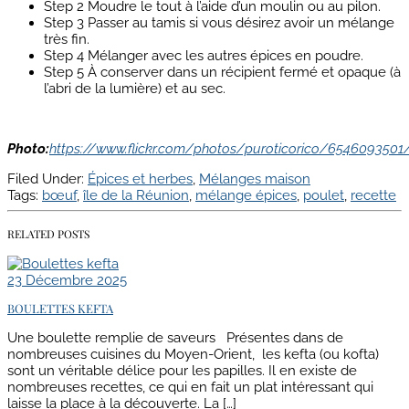
Step 2
Moudre le tout à l’aide d’un moulin ou au pilon.
Step 3
Passer au tamis si vous désirez avoir un mélange
très fin.
Step 4
Mélanger avec les autres épices en poudre.
Step 5
À conserver dans un récipient fermé et opaque (à
l’abri de la lumière) et au sec.
Photo:
https://www.flickr.com/photos/puroticorico/6546093501
Filed Under:
Épices et herbes
,
Mélanges maison
Tags:
bœuf
,
île de la Réunion
,
mélange épices
,
poulet
,
recette
RELATED POSTS
23 Décembre 2025
BOULETTES KEFTA
Une boulette remplie de saveurs Présentes dans de
nombreuses cuisines du Moyen-Orient, les kefta (ou kofta)
sont un véritable délice pour les papilles. Il en existe de
nombreuses recettes, ce qui en fait un plat intéressant qui
laisse la place à la découverte. La […]