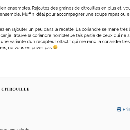
bien ensembles. Rajoutez des graines de citrouilles en plus et, vo
 l’ensemble. Muffin idéal pour accompagner une soupe repas ou 
z en rajouter un peu dans la recette. La coriandre se marie très 
ar je trouve la coriandre horrible! Je fais partie de ceux qui ne 
ne variante d’un récepteur olfactif qui me rend la coriandre très
tres, ne vous en privez pas
E CITROUILLE
Prin
core une salade