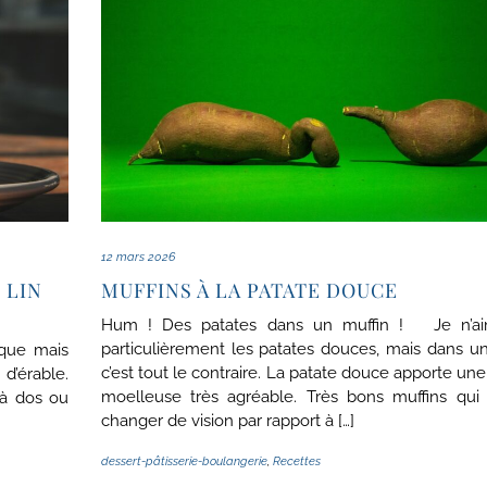
12 mars 2026
 LIN
MUFFINS À LA PATATE DOUCE
Hum ! Des patates dans un muffin ! Je n’a
particulièrement les patates douces, mais dans un
ique mais
c’est tout le contraire. La patate douce apporte une
 d’érable.
moelleuse très agréable. Très bons muffins qui
 à dos ou
changer de vision par rapport à […]
dessert-pâtisserie-boulangerie
,
Recettes