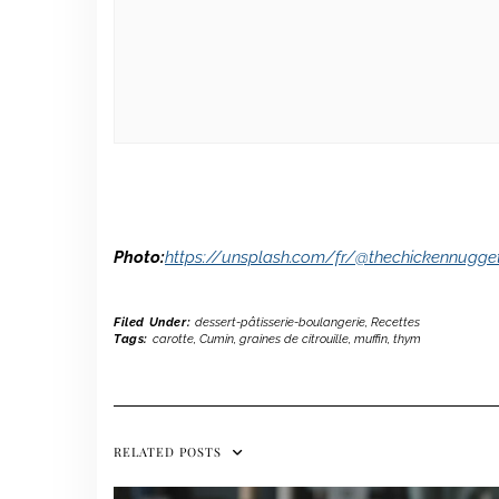
Photo:
https://unsplash.com/fr/@thechickennugge
Filed Under:
dessert-pâtisserie-boulangerie
,
Recettes
Tags:
carotte
,
Cumin
,
graines de citrouille
,
muffin
,
thym
RELATED POSTS