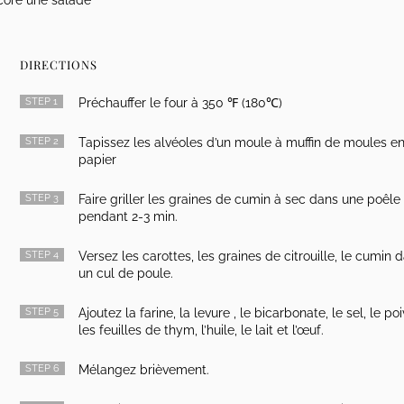
DIRECTIONS
STEP 1
Préchauffer le four à 350 ℉ (180℃)
STEP 2
Tapissez les alvéoles d’un moule à muffin de moules e
papier
STEP 3
Faire griller les graines de cumin à sec dans une poêle
pendant 2-3 min.
STEP 4
Versez les carottes, les graines de citrouille, le cumin 
un cul de poule.
STEP 5
Ajoutez la farine, la levure , le bicarbonate, le sel, le poi
les feuilles de thym, l’huile, le lait et l’œuf.
STEP 6
Mélangez brièvement.