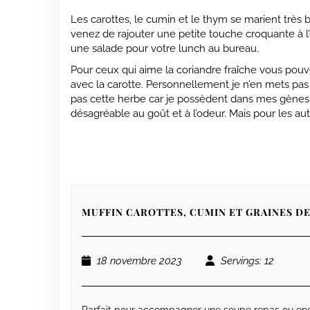
Les carottes, le cumin et le thym se marient très 
venez de rajouter une petite touche croquante à
une salade pour votre lunch au bureau.
Pour ceux qui aime la coriandre fraîche vous pouve
avec la carotte. Personnellement je n’en mets pas c
pas cette herbe car je possèdent dans mes gènes u
désagréable au goût et à l’odeur. Mais pour les au
MUFFIN CAROTTES, CUMIN ET GRAINES D
18 novembre 2023
Servings
: 12
Parfait pour accompagner une soupe repas ou en