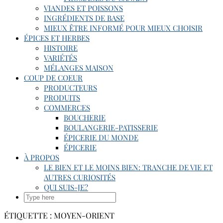
VIANDES ET POISSONS
INGRÉDIENTS DE BASE
MIEUX ÊTRE INFORMÉ POUR MIEUX CHOISIR
ÉPICES ET HERBES
HISTOIRE
VARIÉTÉS
MÉLANGES MAISON
COUP DE COEUR
PRODUCTEURS
PRODUITS
COMMERCES
BOUCHERIE
BOULANGERIE-PATISSERIE
ÉPICERIE DU MONDE
ÉPICERIE
À PROPOS
LE BIEN ET LE MOINS BIEN: TRANCHE DE VIE ET
AUTRES CURIOSITÉS
QUI SUIS-JE?
SEARCH
HERE
ÉTIQUETTE :
MOYEN-ORIENT