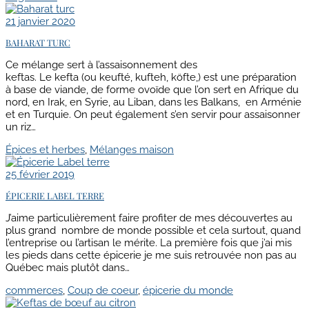
21 janvier 2020
BAHARAT TURC
Ce mélange sert à l’assaisonnement des
keftas. Le kefta (ou keufté, kufteh, köfte,) est une préparation
à base de viande, de forme ovoïde que l’on sert en Afrique du
nord, en Irak, en Syrie, au Liban, dans les Balkans, en Arménie
et en Turquie. On peut également s’en servir pour assaisonner
un riz…
Épices et herbes
,
Mélanges maison
25 février 2019
ÉPICERIE LABEL TERRE
J’aime particulièrement faire profiter de mes découvertes au
plus grand nombre de monde possible et cela surtout, quand
l’entreprise ou l’artisan le mérite. La première fois que j’ai mis
les pieds dans cette épicerie je me suis retrouvée non pas au
Québec mais plutôt dans…
commerces
,
Coup de coeur
,
épicerie du monde