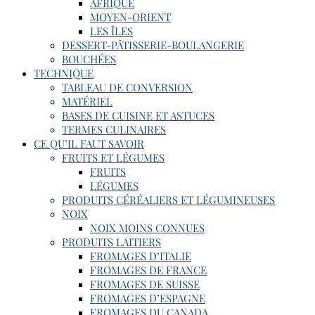
AFRIQUE
MOYEN-ORIENT
LES ÎLES
DESSERT-PÂTISSERIE-BOULANGERIE
BOUCHÉES
TECHNIQUE
TABLEAU DE CONVERSION
MATÉRIEL
BASES DE CUISINE ET ASTUCES
TERMES CULINAIRES
CE QU’IL FAUT SAVOIR
FRUITS ET LÉGUMES
FRUITS
LÉGUMES
PRODUITS CÉRÉALIERS ET LÉGUMINEUSES
NOIX
NOIX MOINS CONNUES
PRODUITS LAITIERS
FROMAGES D’ITALIE
FROMAGES DE FRANCE
FROMAGES DE SUISSE
FROMAGES D’ESPAGNE
FROMAGES DU CANADA