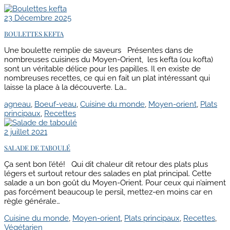
23 Décembre 2025
BOULETTES KEFTA
Une boulette remplie de saveurs Présentes dans de
nombreuses cuisines du Moyen-Orient, les kefta (ou kofta)
sont un véritable délice pour les papilles. Il en existe de
nombreuses recettes, ce qui en fait un plat intéressant qui
laisse la place à la découverte. La…
agneau
,
Boeuf-veau
,
Cuisine du monde
,
Moyen-orient
,
Plats
principaux
,
Recettes
2 juillet 2021
SALADE DE TABOULÉ
Ça sent bon l’été! Qui dit chaleur dit retour des plats plus
légers et surtout retour des salades en plat principal. Cette
salade a un bon goût du Moyen-Orient. Pour ceux qui n’aiment
pas forcément beaucoup le persil, mettez-en moins car en
règle générale…
Cuisine du monde
,
Moyen-orient
,
Plats principaux
,
Recettes
,
Végétarien