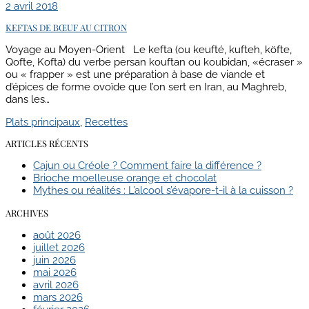
2 avril 2018
KEFTAS DE BŒUF AU CITRON
Voyage au Moyen-Orient Le kefta (ou keufté, kufteh, köfte,
Qofte, Kofta) du verbe persan kouftan ou koubidan, «écraser »
ou « frapper » est une préparation à base de viande et
d’épices de forme ovoïde que l’on sert en Iran, au Maghreb,
dans les…
Plats principaux
,
Recettes
ARTICLES RÉCENTS
Cajun ou Créole ? Comment faire la différence ?
Brioche moelleuse orange et chocolat
Mythes ou réalités : L’alcool s’évapore-t-il à la cuisson ?
ARCHIVES
août 2026
juillet 2026
juin 2026
mai 2026
avril 2026
mars 2026