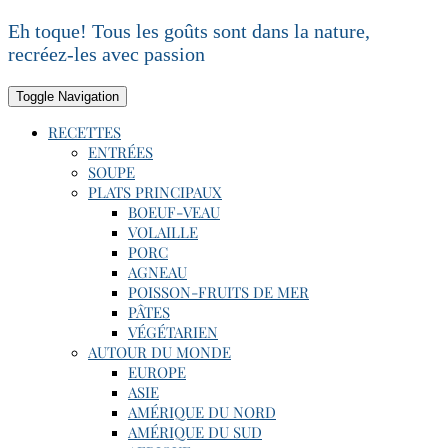
Skip
Eh toque! Tous les goûts sont dans la nature,
to
recréez-les avec passion
content
Toggle Navigation
RECETTES
ENTRÉES
SOUPE
PLATS PRINCIPAUX
BOEUF-VEAU
VOLAILLE
PORC
AGNEAU
POISSON-FRUITS DE MER
PÂTES
VÉGÉTARIEN
AUTOUR DU MONDE
EUROPE
ASIE
AMÉRIQUE DU NORD
AMÉRIQUE DU SUD